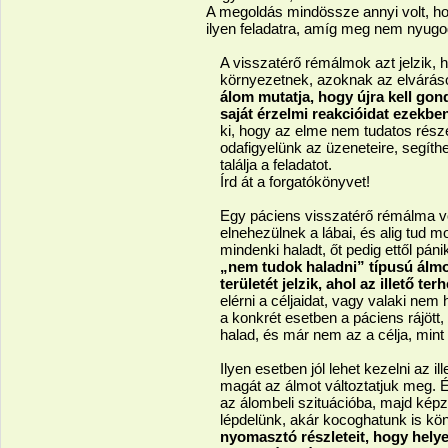
A megoldás mindössze annyi volt, hog
ilyen feladatra, amíg meg nem nyugo
A visszatérő rémálmok azt jelzik, 
környezetnek, azoknak az elvárá
álom mutatja, hogy újra kell go
saját érzelmi reakcióidat ezekb
ki, hogy az elme nem tudatos része
odafigyelünk az üzeneteire, segít
találja a feladatot.
Írd át a forgatókönyvet!
Egy páciens visszatérő rémálma vo
elnehezülnek a lábai, és alig tud mo
mindenki haladt, őt pedig ettől pán
„nem tudok haladni” típusú álmo
területét jelzik, ahol az illető ter
elérni a céljaidat, vagy valaki ne
a konkrét esetben a páciens rájött,
halad, és már nem az a célja, mint
Ilyen esetben jól lehet kezelni az il
magát az álmot változtatjuk meg. 
az álombeli szituációba, majd képz
lépdelünk, akár kocoghatunk is k
nyomasztó részleteit, hogy helye