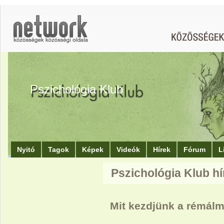
Pszichológia Klub
Nyitó
Tagok
Képek
Videók
Hírek
Fórum
L
Pszichológia Klub hí
Mit kezdjünk a rémál