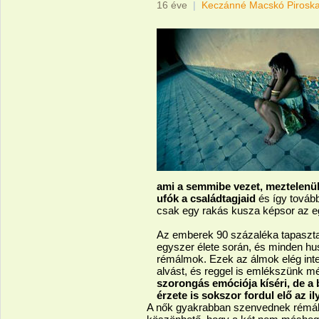
16 éve
|
Keczánné Macskó Pirosk
ami a semmibe vezet, meztelenül á
ufók a családtagjaid
és így továb
csak egy rakás kusza képsor az e
Az emberek 90 százaléka tapaszta
egyszer élete során, és minden hu
rémálmok. Ezek az álmok elég int
alvást, és reggel is emlékszünk mé
szorongás emóciója kíséri, de a
érzete is sokszor fordul elő az i
A nők gyakrabban szenvednek rémálm