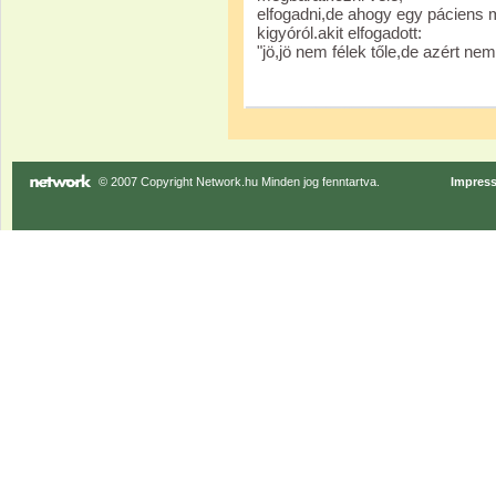
elfogadni,de ahogy egy páciens 
kigyóról.akit elfogadott:
"jö,jö nem félek tőle,de azért ne
© 2007 Copyright Network.hu Minden jog fenntartva.
Impres