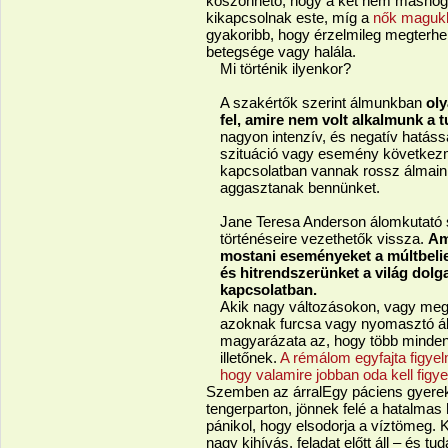
köszönhető, hogy a két nem máshogy
kikapcsolnak este, míg a
nők magukka
gyakoribb, hogy érzelmileg megterhe
betegsége vagy halála.
Mi történik ilyenkor?
A szakértők szerint álmunkban
ol
fel, amire nem volt alkalmunk a 
nagyon intenzív, és negatív hatáss
szituáció vagy esemény következ
kapcsolatban vannak rossz álmaink
aggasztanak bennünket.
Jane Teresa Anderson álomkutató s
történéseire vezethetők vissza.
Am
mostani eseményeket a múltbeliek
és hitrendszerünket a világ dolga
kapcsolatban.
Akik nagy változásokon, vagy meg
azoknak furcsa vagy nyomasztó ál
magyarázata az, hogy több mindent 
illetőnek.
A rémálom egyfajta figyelm
hogy valamire jobban oda kell figyeln
Szemben az árralEgy páciens gyerekko
tengerparton, jönnek felé a hatalmas
pánikol, hogy elsodorja a víztömeg. K
nagy kihívás, feladat előtt áll – és tud