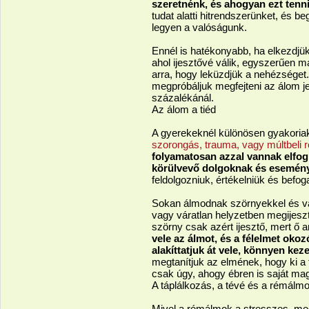
szeretnénk, és ahogyan ezt tenn
tudat alatti hitrendszerünket, és b
legyen a valóságunk.
Ennél is hatékonyabb, ha elkezdjük 
ahol ijesztővé válik, egyszerűen 
arra, hogy leküzdjük a nehézséget
megpróbáljuk megfejteni az álom j
százalékánál.
Az álom a tiéd
A gyerekeknél különösen gyakoria
szorongás, trauma, vagy múltbeli
folyamatosan azzal vannak elfogl
körülvevő dolgoknak és esemén
feldolgozniuk, értékelniük és befog
Sokan álmodnak szörnyekkel és vala
vagy váratlan helyzetben megijeszti
szörny csak azért ijesztő, mert ő 
vele az álmot, és a félelmet oko
alakíttatjuk át vele, könnyen ke
megtanítjuk az elmének, hogy ki a 
csak úgy, ahogy ébren is saját mag
A táplálkozás, a tévé és a rémálm
Mivel a rémálmok a stresszes, megt