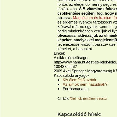
fontos az elegendő mennyiségű és
táplálkozás.
A B-vitaminok fokozo
csökkentése segíteni fog, hogy n
stressz.
Magnézium és kalcium fog
és érdemes ilyenkor tartózkodni az 
3 órával már ne együnk semmit, íg
pedig mindenképpen kerüljük el il
olvasással aktivizáljuk az elmén
képeket, amelyekkel megjelenítj
tévénézéssel viszont passzív üze
képeket, a hangokat.
Linkek
A cikk elérhetősége:
http://www.nana.hu/test-es-lelek/lel
100487.html?
2009 Axel Springer-Magyarország Kft
Kapcsolódó anyagok
Kis álomfejtő szótár
Az álmok nem hazudnak?
Forrás:nana.hu
Címkék:
félelmek
rémálom
stressz
Kapcsolódó hírek: