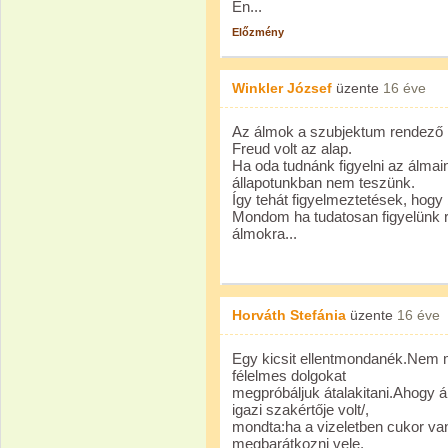
Én...
Előzmény
Winkler József
üzente
16 éve
Az álmok a szubjektum rendező 
Freud volt az alap.
Ha oda tudnánk figyelni az álmai
állapotunkban nem teszünk.
Így tehát figyelmeztetések, hogy 
Mondom ha tudatosan figyelünk rá
álmokra...
Horváth Stefánia
üzente
16 éve
Egy kicsit ellentmondanék.Nem m
félelmes dolgokat
megpróbáljuk átalakitani.Ahogy á
igazi szakértője volt/,
mondta:ha a vizeletben cukor v
megbarátkozni vele,