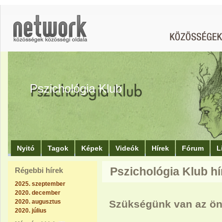
Pszichológia Klub
Nyitó
Tagok
Képek
Videók
Hírek
Fórum
L
Pszichológia Klub hí
Régebbi hírek
2025. szeptember
2020. december
2020. augusztus
Szükségünk van az ön
2020. július