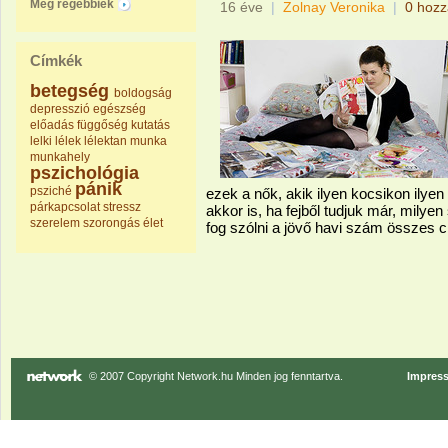
Még régebbiek
16 éve
|
Zolnay Veronika
|
0 hozz
Címkék
betegség
boldogság
depresszió
egészség
előadás
függőség
kutatás
lelki
lélek
lélektan
munka
munkahely
pszichológia
pánik
psziché
ezek a nők, akik ilyen kocsikon ilye
párkapcsolat
stressz
akkor is, ha fejből tudjuk már, milye
szerelem
szorongás
élet
fog szólni a jövő havi szám összes c
© 2007 Copyright Network.hu Minden jog fenntartva.
Impres