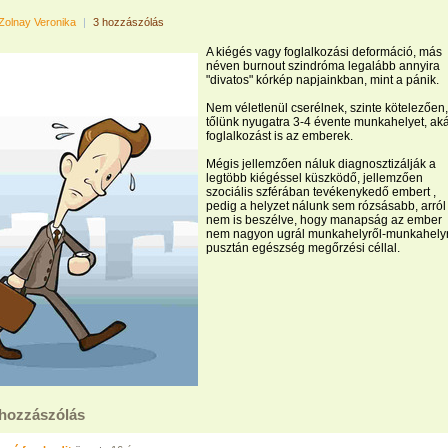
Zolnay Veronika
|
3 hozzászólás
A kiégés vagy foglalkozási deformáció, más
néven burnout szindróma legalább annyira
"divatos" kórkép napjainkban, mint a pánik.
Nem véletlenül cserélnek, szinte kötelezően,
tőlünk nyugatra 3-4 évente munkahelyet, ak
foglalkozást is az emberek.
Mégis jellemzően náluk diagnosztizálják a
legtöbb kiégéssel küszködő, jellemzően
szociális szférában tevékenykedő embert ,
pedig a helyzet nálunk sem rózsásabb, arról
nem is beszélve, hogy manapság az ember
nem nagyon ugrál munkahelyről-munkahelyr
pusztán egészség megőrzési céllal.
 hozzászólás