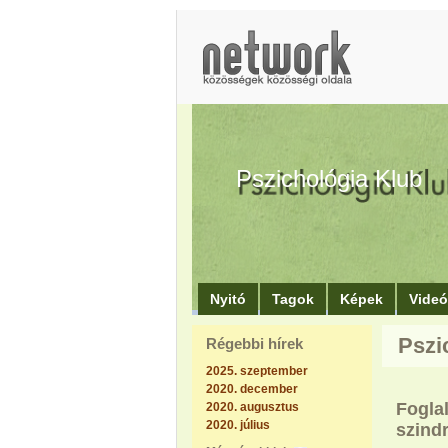
Pszichológia Klub
Nyitó
Tagok
Képek
Vide
Pszi
Régebbi hírek
2025. szeptember
2020. december
Fogla
2020. augusztus
2020. július
szind