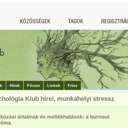
ók
Hírek
Fórum
Linkek
Friss
chológia Klub hírei, munkahelyi stressz
lkozási ártalmak és mellékhatások: a burnout
róma