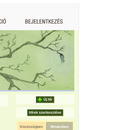
Új hír
Hírek szerkesztése
Közösségben
Mindenben