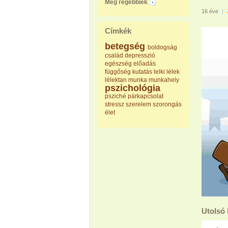
Még régebbiek
16 éve
|
Címkék
betegség
boldogság
család
depresszió
egészség
előadás
függőség
kutatás
lelki
lélek
lélektan
munka
munkahely
pszichológia
psziché
párkapcsolat
stressz
szerelem
szorongás
élet
Utolsó