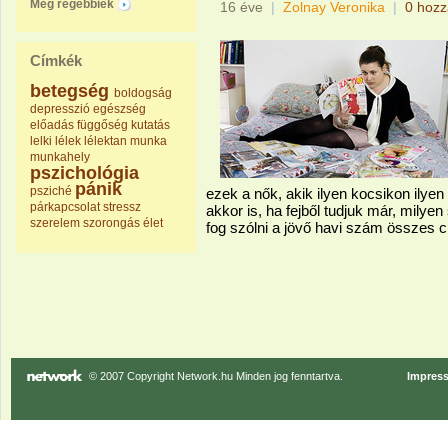
Még régebbiek
16 éve
|
Zolnay Veronika
|
0 hozz
Címkék
betegség
boldogság
depresszió
egészség
előadás
függőség
kutatás
lelki
lélek
lélektan
munka
munkahely
pszichológia
pánik
psziché
ezek a nők, akik ilyen kocsikon ilye
párkapcsolat
stressz
akkor is, ha fejből tudjuk már, milye
szerelem
szorongás
élet
fog szólni a jövő havi szám összes c
© 2007 Copyright Network.hu Minden jog fenntartva.
Impres