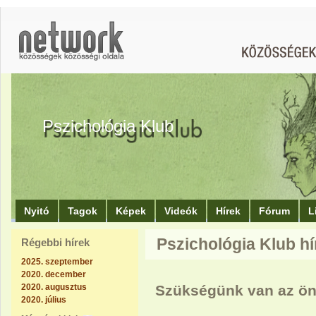
Pszichológia Klub
Nyitó
Tagok
Képek
Videók
Hírek
Fórum
L
Pszichológia Klub hí
Régebbi hírek
2025. szeptember
2020. december
2020. augusztus
Szükségünk van az ön
2020. július