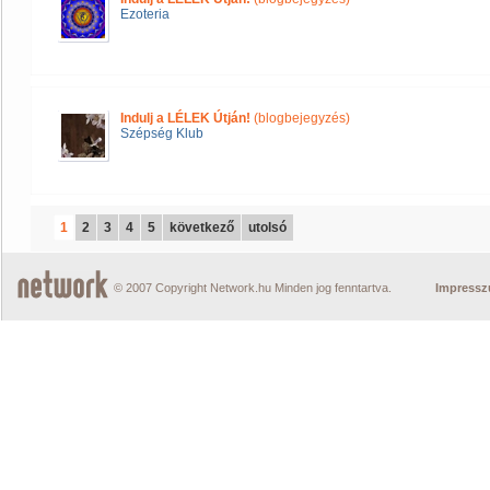
Ezoteria
Indulj a LÉLEK Útján!
(blogbejegyzés)
Szépség Klub
1
2
3
4
5
következő
utolsó
© 2007 Copyright Network.hu Minden jog fenntartva.
Impress