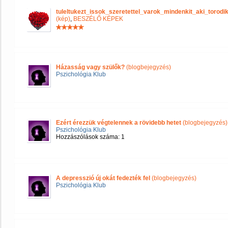
tuleltukezt_issok_szeretettel_varok_mindenkit_aki_tor
(kép)
,
BESZÉLŐ KÉPEK
Házasság vagy szülők?
(blogbejegyzés)
Pszichológia Klub
Ezért érezzük végtelennek a rövidebb hetet
(blogbejegyzés)
Pszichológia Klub
Hozzászólások száma: 1
A depresszió új okát fedezték fel
(blogbejegyzés)
Pszichológia Klub