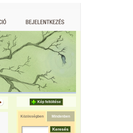
Kép feltöltése
Közösségben
Mindenben