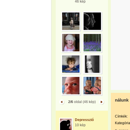
46 kép
nálunk 
2/6
oldal (46 kép)
Címkék:
Depresszió
Kategória
10 kép