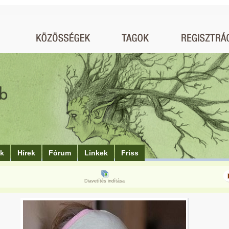
ók
Hírek
Fórum
Linkek
Friss
Diavetítés indítása