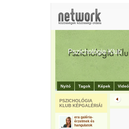
Pszichológia Klub
Nyitó
Tagok
Képek
Vide
PSZICHOLÓGIA
KLUB KÉPGALÉRIÁI
era galéria-
érzelmek és
hangulatok