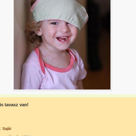
is tavasz van!
:
Saját