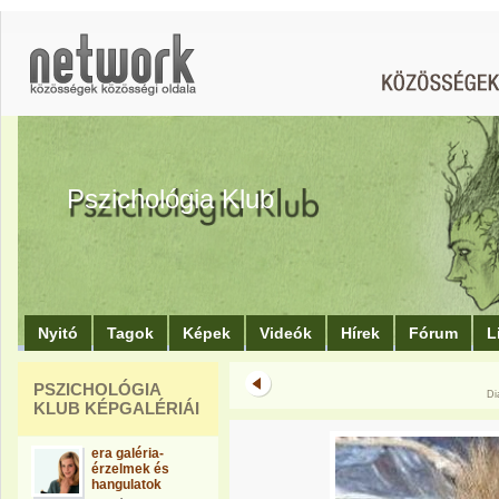
Pszichológia Klub
Nyitó
Tagok
Képek
Videók
Hírek
Fórum
L
PSZICHOLÓGIA
Di
KLUB KÉPGALÉRIÁI
era galéria-
érzelmek és
hangulatok