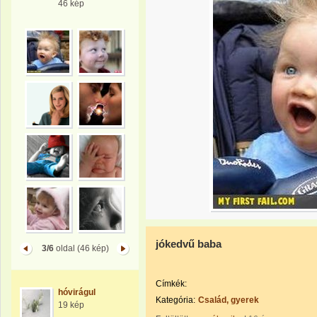
46 kép
jókedvű baba
3/6
oldal (46 kép)
Címkék:
hóvirágul
Kategória:
Család, gyerek
19 kép