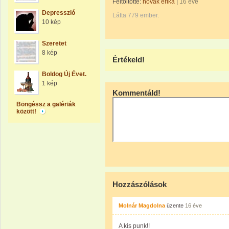
Feltöltötte:
novák erika
|
16 éve
Depresszió
Látta 779 ember.
10 kép
Szeretet
8 kép
Értékeld!
Boldog Új Évet.
1 kép
Kommentáld!
Böngéssz a galériák
között!
Hozzászólások
Molnár Magdolna
üzente
16 éve
A kis punk!!