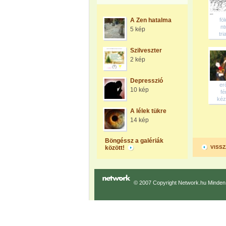
A Zen hatalma
fö
ntú
5 kép
tria
Szilveszter
2 kép
Depresszió
er
10 kép
fér
kéz 
A lélek tükre
14 kép
Böngéssz a galériák
között!
VISSZ
© 2007 Copyright Network.hu Minden j