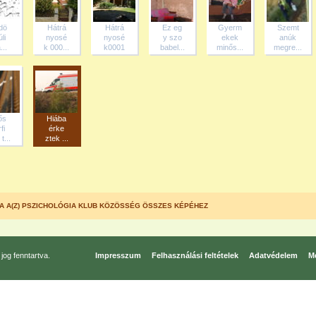
ldö
Hátrá
Hátrá
Ez eg
Gyerm
Szemt
li
nyosé
nyosé
y szo
ekek
anúk
...
k 000...
k0001
babel...
minős...
megre...
ős
Hiába
fi
érke
t...
ztek ...
A A(Z) PSZICHOLÓGIA KLUB KÖZÖSSÉG ÖSSZES KÉPÉHEZ
og fenntartva.
Impresszum
Felhasználási feltételek
Adatvédelem
Mé