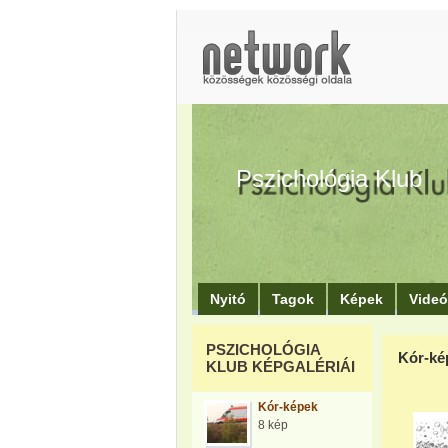
Pszichológia Klub
Nyitó
Tagok
Képek
Vide
PSZICHOLÓGIA
Kór-ké
KLUB KÉPGALÉRIÁI
Kór-képek
8 kép