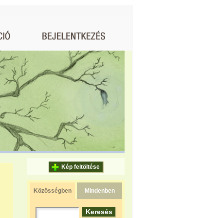
Kép feltöltése
Közösségben
Mindenben