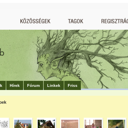
ók
Hírek
Fórum
Linkek
Friss
pek