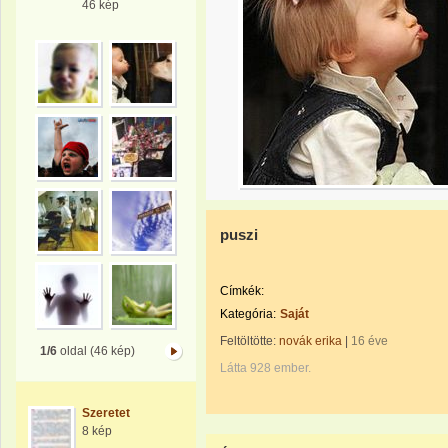
46 kép
puszi
Címkék:
Kategória:
Saját
Feltöltötte:
novák erika
|
16 éve
1/6
oldal (46 kép)
Látta 928 ember.
Szeretet
8 kép