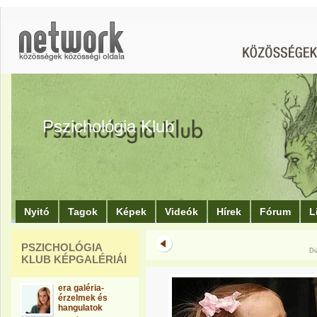
Pszichológia Klub
Nyitó
Tagok
Képek
Videók
Hírek
Fórum
L
PSZICHOLÓGIA
Di
KLUB KÉPGALÉRIÁI
era galéria-
érzelmek és
hangulatok