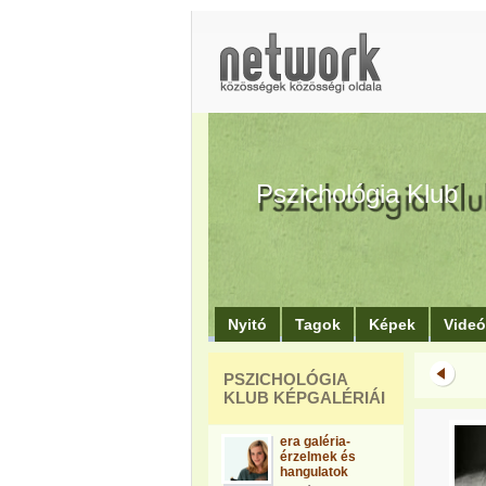
Pszichológia Klub
Nyitó
Tagok
Képek
Vide
PSZICHOLÓGIA
KLUB KÉPGALÉRIÁI
era galéria-
érzelmek és
hangulatok