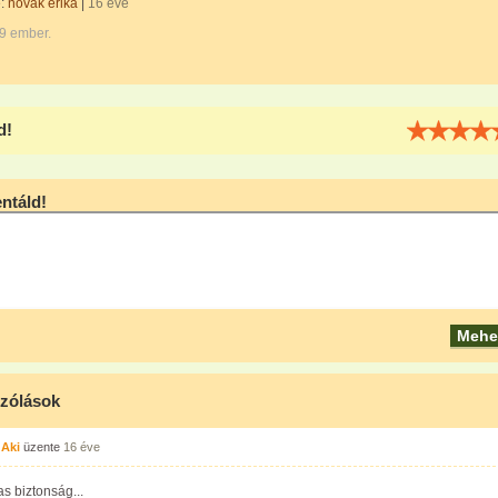
e:
novák erika
|
16 éve
9 ember.
d!
táld!
zólások
 Aki
üzente
16 éve
s biztonság...