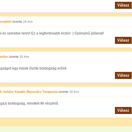
Válasz
rnadett
üzente
16 éve
i és szeretve lenni! Ez a legfontosabb érzés! :) Gyönyörű pillanat!
Válasz
ándor
üzente
16 éve
gságot egy másik őszite boldogság erősít.
Válasz
é-Juhász Katalin Masszázs Terapeuta
üzente
16 éve
igazi boldogság, mindkét fél részéről.
Válasz