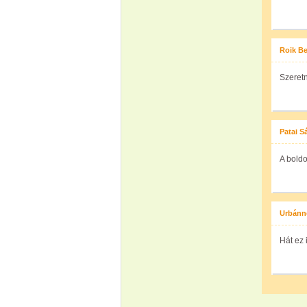
Roik Be
Szeretn
Patai S
A boldo
Urbánn
Hát ez 