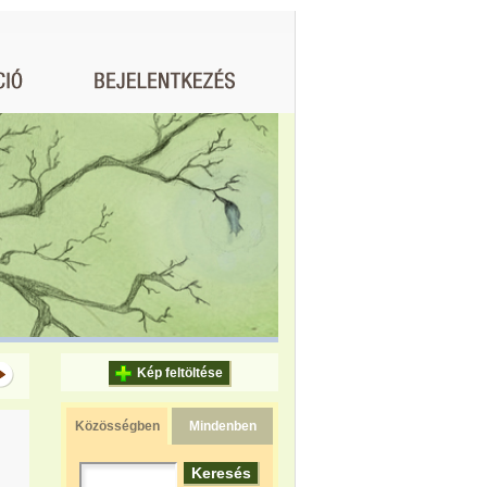
Kép feltöltése
Közösségben
Mindenben