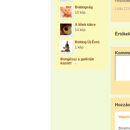
Feltöltött
Boldogság
Látta 123
10 kép
A lélek tükre
14 kép
Értékel
Boldog Új Évet.
1 kép
Kommen
Böngéssz a galériák
között!
Hozzás
Vagyok
Bizalma