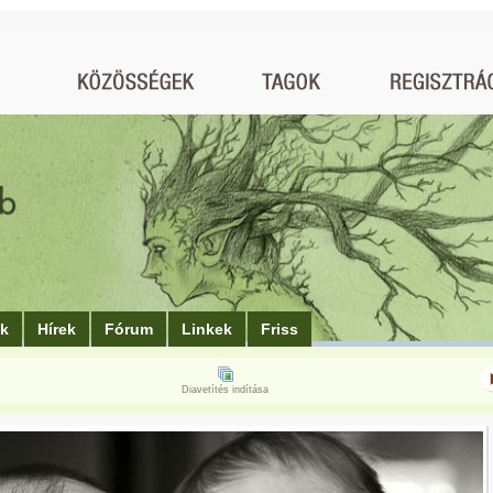
ók
Hírek
Fórum
Linkek
Friss
Diavetítés indítása