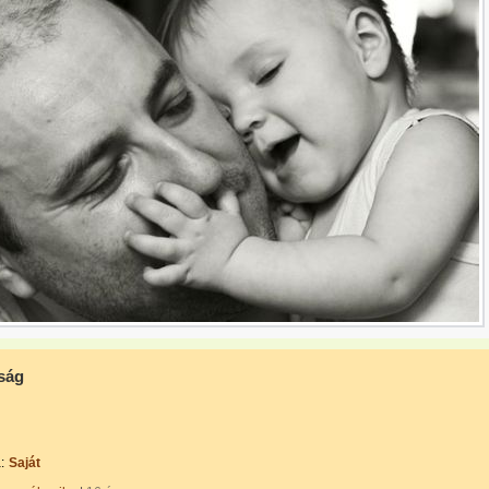
ság
:
Saját