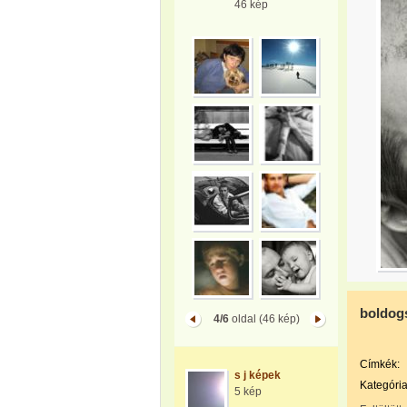
46 kép
boldog
4/6
oldal (46 kép)
Címkék:
s j képek
Kategória
5 kép