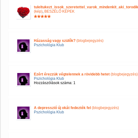
tuleltukezt_issok_szeretettel_varok_mindenkit_aki_tor
(kép)
,
BESZÉLŐ KÉPEK
Házasság vagy szülők?
(blogbejegyzés)
Pszichológia Klub
Ezért érezzük végtelennek a rövidebb hetet
(blogbejegyzés)
Pszichológia Klub
Hozzászólások száma: 1
A depresszió új okát fedezték fel
(blogbejegyzés)
Pszichológia Klub