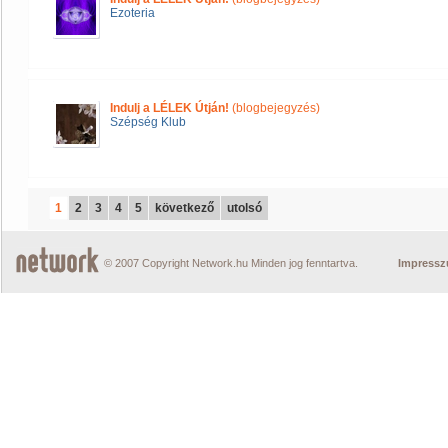
Ezoteria
Indulj a LÉLEK Útján!
(blogbejegyzés)
Szépség Klub
1
2
3
4
5
következő
utolsó
© 2007 Copyright Network.hu Minden jog fenntartva.
Impress