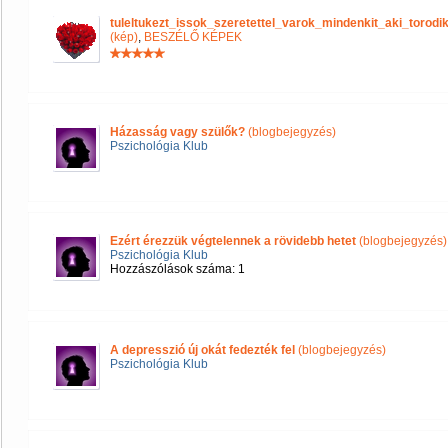
tuleltukezt_issok_szeretettel_varok_mindenkit_aki_tor
(kép)
,
BESZÉLŐ KÉPEK
Házasság vagy szülők?
(blogbejegyzés)
Pszichológia Klub
Ezért érezzük végtelennek a rövidebb hetet
(blogbejegyzés)
Pszichológia Klub
Hozzászólások száma: 1
A depresszió új okát fedezték fel
(blogbejegyzés)
Pszichológia Klub