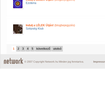
Ezoteria
Indulj a LÉLEK Útján!
(blogbejegyzés)
Szépség Klub
1
2
3
4
5
következő
utolsó
© 2007 Copyright Network.hu Minden jog fenntartva.
Impress