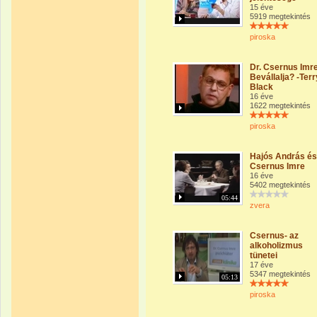
15 éve
5919 megtekintés
piroska
Dr. Csernus Imr
Bevállalja? -Terr
Black
16 éve
1622 megtekintés
piroska
Hajós András és
Csernus Imre
16 éve
5402 megtekintés
05:44
zvera
Csernus- az
alkoholizmus
tünetei
17 éve
5347 megtekintés
05:13
piroska