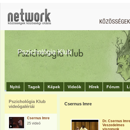
Pszichológia Klub
Nyitó
Tagok
Képek
Videók
Hírek
Fórum
L
Pszichológia Klub
Csernus Imre
videógalériái
Csernus Imre
Dr. Csernus Imre
25 videó
Veszedelmes
viszonyok