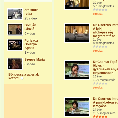
10 éve
581 megtekintés
era smile
relax
piroska
25 videó
Dr. Csernus Imre
Domján
A lelki
László
állóképesség
9 videó
megteremtése
11 éve
Purisaca
889 megtekintés
Golenya
Ágnes
piroska
1 videó
Szepes Mária
Dr Csenus Fojtó
6 videó
ölelés -
gyermekek anya
elnyomásban
Böngéssz a galériák
13 éve
között!
1126 megtekintés
piroska
Dr. Csernus Imr
A pánikbetegsé
lefolyása
14 éve
1972 megtekintés