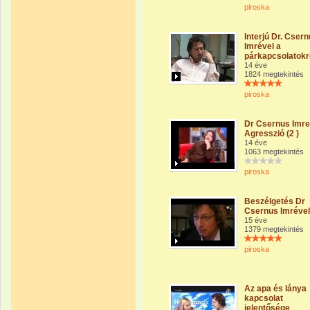
piroska
Interjú Dr. Cser
Imrével a
párkapcsolatokr
14 éve
1824 megtekintés
piroska
Dr Csernus Imre
Agresszió (2 )
14 éve
1063 megtekintés
piroska
Beszélgetés Dr
Csernus Imrével
15 éve
1379 megtekintés
piroska
Az apa és lánya
kapcsolat
jelentősége