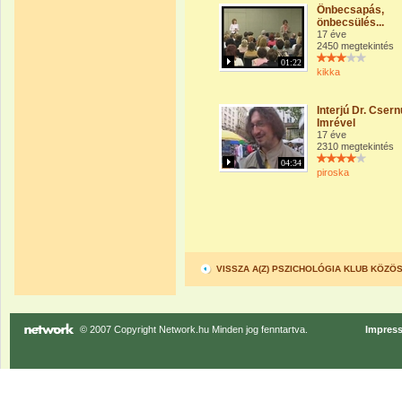
Önbecsapás,
önbecsülés...
17 éve
2450 megtekintés
01:22
kikka
Interjú Dr. Cser
Imrével
17 éve
2310 megtekintés
04:34
piroska
VISSZA A(Z) PSZICHOLÓGIA KLUB KÖZ
© 2007 Copyright Network.hu Minden jog fenntartva.
Impres