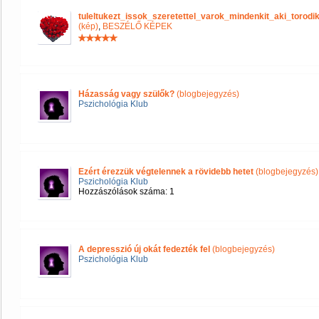
tuleltukezt_issok_szeretettel_varok_mindenkit_aki_tor
(kép)
,
BESZÉLŐ KÉPEK
Házasság vagy szülők?
(blogbejegyzés)
Pszichológia Klub
Ezért érezzük végtelennek a rövidebb hetet
(blogbejegyzés)
Pszichológia Klub
Hozzászólások száma: 1
A depresszió új okát fedezték fel
(blogbejegyzés)
Pszichológia Klub