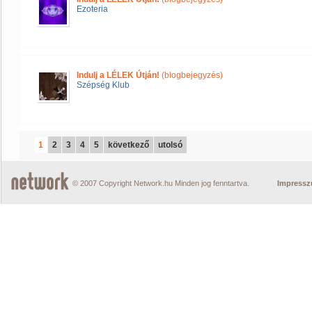
Ezoteria
Indulj a LÉLEK Útján!
(blogbejegyzés)
Szépség Klub
1
2
3
4
5
következő
utolsó
© 2007 Copyright Network.hu Minden jog fenntartva.
Impress