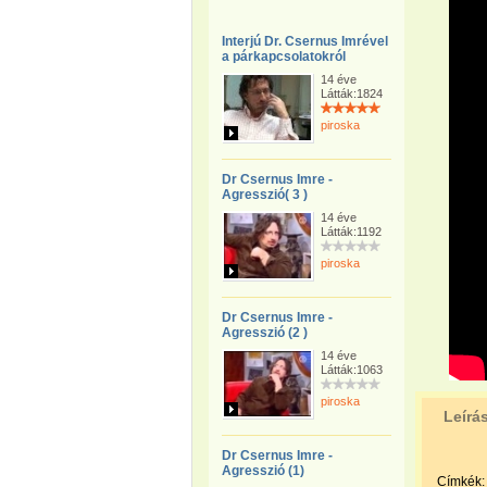
Interjú Dr. Csernus Imrével
a párkapcsolatokról
14 éve
Látták:1824
piroska
Dr Csernus Imre -
Agresszió( 3 )
14 éve
Látták:1192
piroska
Dr Csernus Imre -
Agresszió (2 )
14 éve
Látták:1063
piroska
Leírá
Dr Csernus Imre -
Agresszió (1)
Címkék: