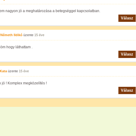
tem nagyon jó a meghatározása a betegséggel kapcsolatban.
Válasz
Németh Ildikó
üzente
15 éve
öm hogy láthattam .
Válasz
Kata
üzente
15 éve
jó ! Komplex megközelítés !
Válasz