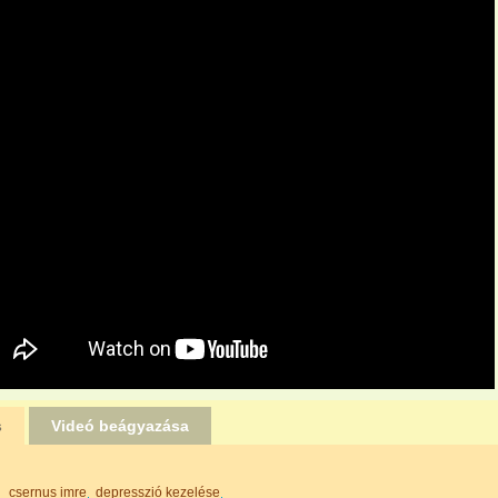
s
Videó beágyazása
csernus imre
depresszió kezelése