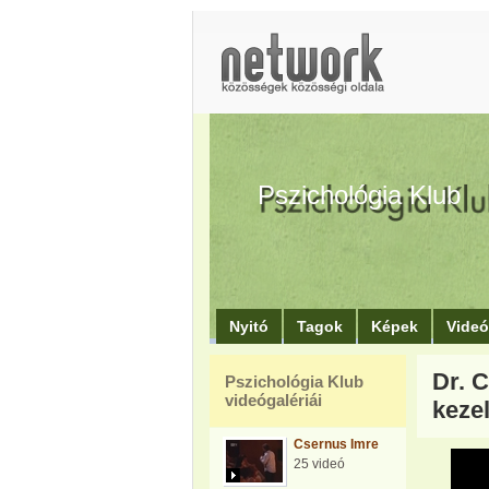
Pszichológia Klub
Nyitó
Tagok
Képek
Vide
Dr. 
Pszichológia Klub
videógalériái
keze
Csernus Imre
25 videó