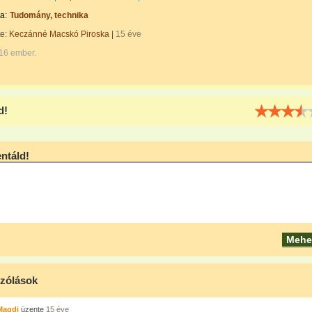
a:
Tudomány, technika
te:
Keczánné Macskó Piroska
|
15 éve
516 ember.
d!
táld!
zólások
Magdi
üzente
15 éve