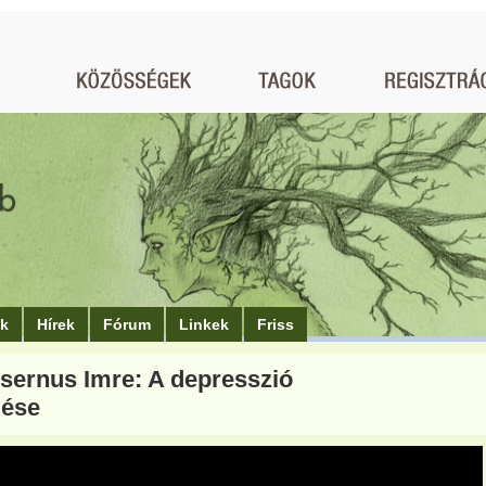
ók
Hírek
Fórum
Linkek
Friss
Csernus Imre: A depresszió
lése