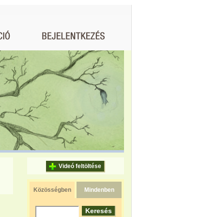
Videó feltöltése
Közösségben
Mindenben