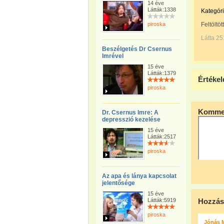
14 éve
Látták:1338
Kategóri
piroska
Feltöltöt
Látta 2
Beszélgetés Dr Csernus
Imrével
15 éve
Látták:1379
Értékel
piroska
Kommen
Dr. Csernus Imre: A
depresszió kezelése
15 éve
Látták:2517
piroska
Az apa és lánya kapcsolat
jelentősége
15 éve
Látták:5919
Hozzás
piroska
Jónás 