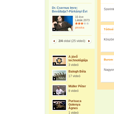
Dr. Csernus Imre:
Szerin
Bevállalja?-Párkányi Évi
16 éve
Látták:2073
piroska
Tóthné 
Köszön
2/4
oldal (25 videó)
A jövő
Burom 
technológiája
3 videó
Nagyon 
Balogh Béla
17 videó
Müller Péter
8 videó
Purisaca
Golenya
Ágnes
1 videó