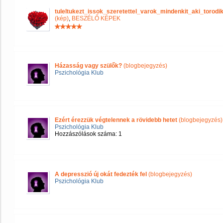
tuleltukezt_issok_szeretettel_varok_mindenkit_aki_tor
(kép)
,
BESZÉLŐ KÉPEK
Házasság vagy szülők?
(blogbejegyzés)
Pszichológia Klub
Ezért érezzük végtelennek a rövidebb hetet
(blogbejegyzés)
Pszichológia Klub
Hozzászólások száma: 1
A depresszió új okát fedezték fel
(blogbejegyzés)
Pszichológia Klub