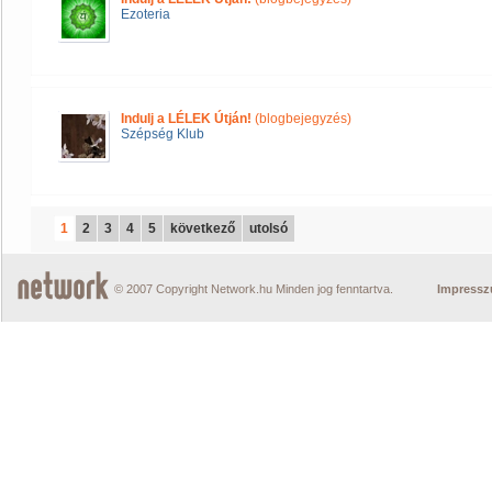
Ezoteria
Indulj a LÉLEK Útján!
(blogbejegyzés)
Szépség Klub
1
2
3
4
5
következő
utolsó
© 2007 Copyright Network.hu Minden jog fenntartva.
Impress