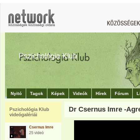
Pszichológia Klub
Nyitó
Tagok
Képek
Videók
Hírek
Fórum
L
Dr Csernus Imre -Agre
Pszichológia Klub
videógalériái
Csernus Imre
25 videó