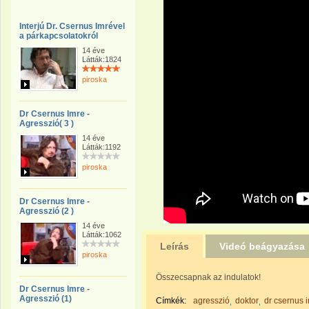
Interjú Dr. Csernus Imrével
a párkapcsolatokról
14 éve
Látták:1824
piroska
Dr Csernus Imre -
Agresszió( 3 )
14 éve
Látták:1192
piroska
Dr Csernus Imre -
Agresszió (2 )
14 éve
Látták:1062
Leírás
Videó beágyazása
piroska
Összecsapnak az indulatok!
Dr Csernus Imre -
Agresszió (1)
Címkék:
agresszió
doktor
dr csernus 