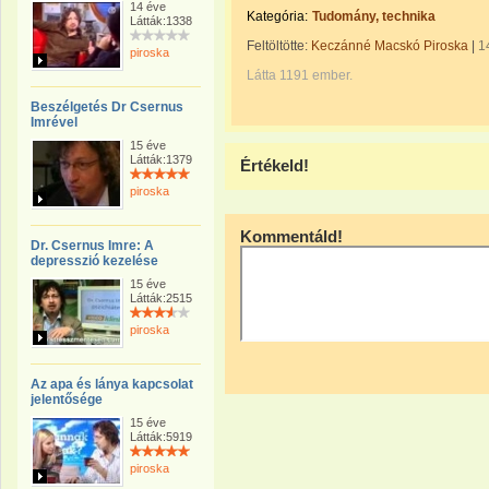
14 éve
Kategória:
Tudomány, technika
Látták:1338
Feltöltötte:
Keczánné Macskó Piroska
|
1
piroska
Látta 1191 ember.
Beszélgetés Dr Csernus
Imrével
15 éve
Látták:1379
Értékeld!
piroska
Kommentáld!
Dr. Csernus Imre: A
depresszió kezelése
15 éve
Látták:2515
piroska
Az apa és lánya kapcsolat
jelentősége
15 éve
Látták:5919
piroska