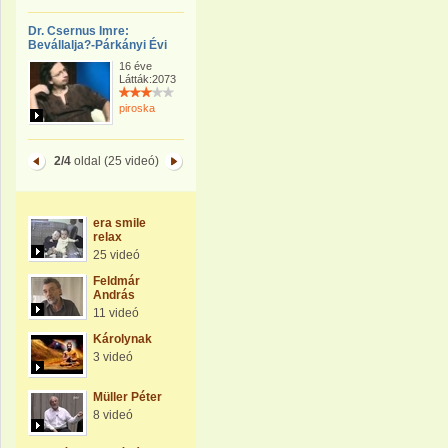
Dr. Csernus Imre:
Bevállalja?-Párkányi Évi
16 éve
Látták:2073
piroska
2/4
oldal (25 videó)
era smile
relax
25 videó
Feldmár
András
11 videó
Károlynak
3 videó
Müller Péter
8 videó