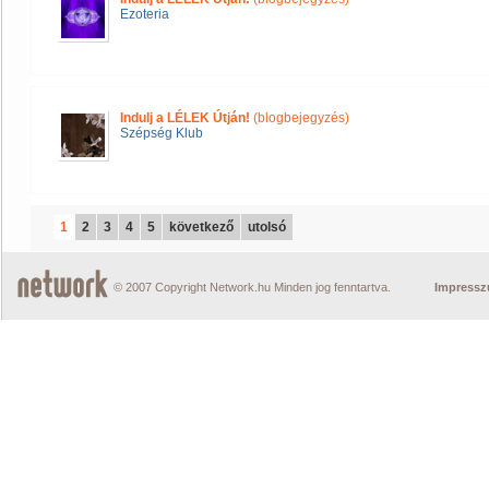
Ezoteria
Indulj a LÉLEK Útján!
(blogbejegyzés)
Szépség Klub
1
2
3
4
5
következő
utolsó
© 2007 Copyright Network.hu Minden jog fenntartva.
Impress