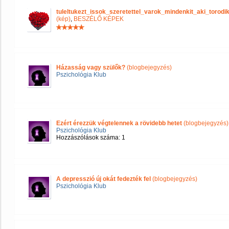
tuleltukezt_issok_szeretettel_varok_mindenkit_aki_tor
(kép)
,
BESZÉLŐ KÉPEK
Házasság vagy szülők?
(blogbejegyzés)
Pszichológia Klub
Ezért érezzük végtelennek a rövidebb hetet
(blogbejegyzés)
Pszichológia Klub
Hozzászólások száma: 1
A depresszió új okát fedezték fel
(blogbejegyzés)
Pszichológia Klub