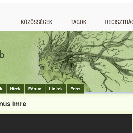
ók
Hírek
Fórum
Linkek
Friss
nus Imre