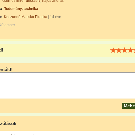
csernus imre
desszert
hajós andrás
a:
Tudomány, technika
te:
Keczánné Macskó Piroska
|
14 éve
040 ember.
d!
táld!
zólások