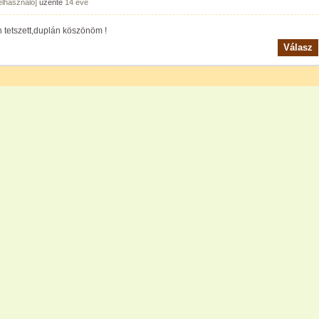
felhasználó]
üzente
14 éve
 tetszett,duplán köszönöm !
Válasz