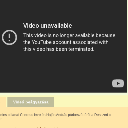
s
Videó beágyazása
tes pillanat Csernus Imre és Hajós András párbeszédéről a Desszert c.
n.