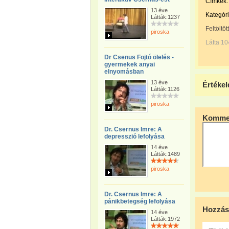
Címkék:
13 éve
Kategóri
Látták:1237
Feltöltöt
piroska
Látta 1
Dr Csenus Fojtó ölelés -
gyermekek anyai
elnyomásban
13 éve
Értékel
Látták:1126
piroska
Kommen
Dr. Csernus Imre: A
depresszió lefolyása
14 éve
Látták:1489
piroska
Dr. Csernus Imre: A
pánikbetegség lefolyása
Hozzás
14 éve
Látták:1972