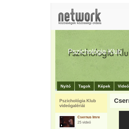
Pszichológia Klub
Nyitó
Tagok
Képek
Vide
Cser
Pszichológia Klub
videógalériái
Csernus Imre
25 videó