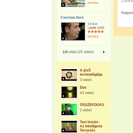
[Törölt 
piroska
Nagyon
Csernus Imre
14 éve
Látták:1041
piroska
1/4
oldal (25 videó)
A jövő
technológiája
3 videó
Élet
43 videó
ÖSSZEFOGÁS
2 videó
Tasi István -
Az Intelligens
Tervezés