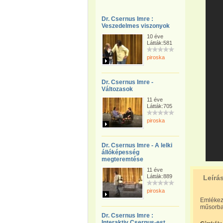
Dr. Csernus Imre :
Veszedelmes viszonyok
10 éve
Látták:581
piroska
Dr. Csernus Imre -
Változasok
11 éve
Látták:705
piroska
Dr. Csernus Imre - A lelki
állóképesség
megteremtése
11 éve
Látták:889
Leírá
piroska
Emlékeze
műsorba
Dr. Csernus Imre :
Interaktiv Csernus-est