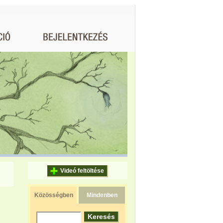
Videó feltöltése
Közösségben
Mindenben