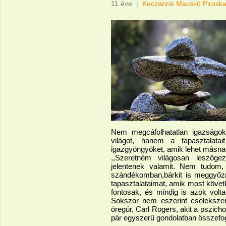
11 éve
|
Keczánné Macskó Pirosk
Nem megcáfolhatatlan igazságoka
világot, hanem a tapasztalatai
igazgyöngyöket, amik lehet másna
,,Szeretném világosan leszög
jelentenek valamit. Nem tudom
szándékomban,bárkit is meggyőzn
tapasztalataimat, amik most köv
fontosak, és mindig is azok volt
Sokszor nem eszerint cseleks
öregúr, Carl Rogers, akit a pszicho
pár egyszerű gondolatban összefogl