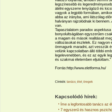
legszínesebb és legeredményesebb
átélni egyszerre lenyűgöző és kicsi
vagyok a legjobb formában, amiko
abba az irányba, ami látszólag előr
halványan rajzolódnak ki bennem. 
van.
Tapasztalatom paradox aspektusa m
bonyolultságában egyszerűen csak
a magam és mások realitásait megé
változásokat észlelek. Ez nagyon
önmagunk maradni, azt vesszük é
velünk kapcsolatban álló többi embe
legelevenebben, és ez az egyik l
és szakmai életemben eljutottam.”
Forrás:http://www.eletforma.hu/
Címkék:
tanács
élet
öregek
Kapcsolódó hírek:
Íme a legfontosabb tanács az é
7 egyszerű és hasznos pszichol