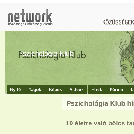
Pszichológia Klub
Nyitó
Tagok
Képek
Videók
Hírek
Fórum
L
Pszichológia Klub hí
10 életre való bölcs t