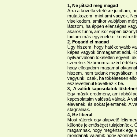
1, Ne játszd meg magad
Arra a következtetésre jutottam, 
mutatkozom, mint ami vagyok. Ne
viselkedem, amikor valójában mér
látszom, ha éppen ellenséges vag
akarok tűnni, amikor éppen bizony
tudtam más egyénekkel konstruktív 
2. Fogadd el magad
Úgy hiszem, hogy hatékonyabb vag
képes vagyok önmagamat adni. Kö
nyilvánvalóan tökéletlen egyént, a
szeretne. Számomra azért értékes,
hogy elfogadom magamat olyannak
hiszem, nem tudunk megváltozni, 
vagyunk, csak, ha tökéletesen elf
észrevétlenül következik be.
3, A valódi kapcsolatok lüktetne
Egy másik eredmény, ami abból a
kapcsolataim valóssá válnak. A val
elevenek, és sokat jelentenek. A v
stagnálnak.
4, Be liberal
Most rátérek egy alapvető felism
különös jelentőséget tulajdonítok
magamnak, hogy megértsek egy má
mondanak valamit; hogy azonnal ért