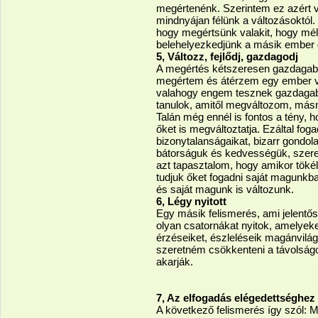
megértenénk. Szerintem ez azért v
mindnyájan félünk a változásokt
hogy megértsünk valakit, hogy mél
belehelyezkedjünk a másik ember g
5, Változz, fejlődj, gazdagodj
A megértés kétszeresen gazdagabb
megértem és átérzem egy ember v
valahogy engem tesznek gazdagabb
tanulok, amitől megváltozom, más
Talán még ennél is fontos a tény
őket is megváltoztatja. Ezáltal foga
bizonytalanságaikat, bizarr gondola
bátorságuk és kedvességük, szeret
azt tapasztalom, hogy amikor tökél
tudjuk őket fogadni saját magunkba
és saját magunk is változunk.
6, Légy nyitott
Egy másik felismerés, ami jelentő
olyan csatornákat nyitok, amelyek
érzéseiket, észleléseik magánvilág
szeretném csökkenteni a távolságo
akarják.
7, Az elfogadás elégedettséghez
A következő felismerés így szól: