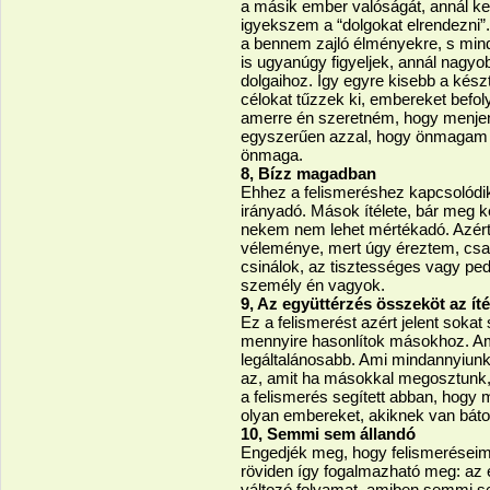
a másik ember valóságát, annál 
igyekszem a “dolgokat elrendezni”
a bennem zajló élményekre, s min
is ugyanúgy figyeljek, annál nagyob
dolgaihoz. Így egyre kisebb a kés
célokat tűzzek ki, embereket befol
amerre én szeretném, hogy menjen
egyszerűen azzal, hogy önmagam 
önmaga.
8, Bízz magadban
Ehhez a felismeréshez kapcsolód
irányadó. Mások ítélete, bár meg kel
nekem nem lehet mértékadó. Azér
véleménye, mert úgy éreztem, csak
csinálok, az tisztességes vagy ped
személy én vagyok.
9, Az együttérzés összeköt az ít
Ez a felismerést azért jelent soka
mennyire hasonlítok másokhoz. Am
legáltalánosabb. Ami mindannyiun
az, amit ha másokkal megosztunk,
a felismerés segített abban, hogy
olyan embereket, akiknek van báto
10, Semmi sem állandó
Engedjék meg, hogy felismeréseim
röviden így fogalmazható meg: az él
változó folyamat, amiben semmi se