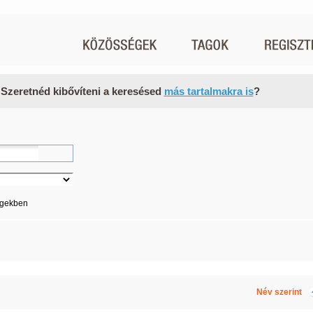
 Szeretnéd kibővíteni a keresésed
más tartalmakra is
?
égekben
Név szerint