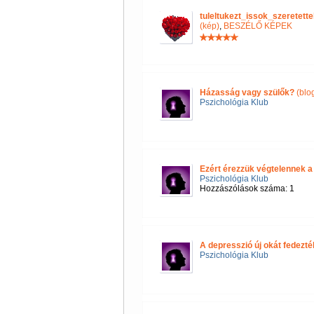
tuleltukezt_issok_szeretet
(kép)
,
BESZÉLŐ KÉPEK
Házasság vagy szülők?
(blo
Pszichológia Klub
Ezért érezzük végtelennek a
Pszichológia Klub
Hozzászólások száma: 1
A depresszió új okát fedezték
Pszichológia Klub