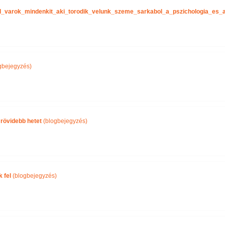
tel_varok_mindenkit_aki_torodik_velunk_szeme_sarkabol_a_pszichologia_es
gbejegyzés)
 rövidebb hetet
(blogbejegyzés)
 fel
(blogbejegyzés)