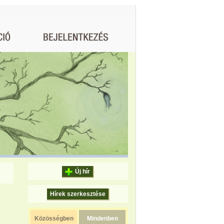
Új hír
Hírek szerkesztése
Közösségben
Mindenben