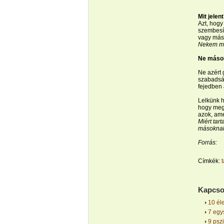
Mit jele
Azt, hogy
szembesít
vagy máso
Nekem mo
Ne mások
Ne azért 
szabadsá
fejedben 
Lelkünk h
hogy megh
azok, am
Miért ta
másoknak
Forrás:
Címkék:
Kapcso
10 éle
7 egys
9 pszi