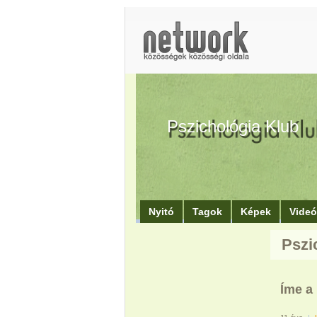
Pszichológia Klub
Nyitó
Tagok
Képek
Vide
Pszi
Íme a