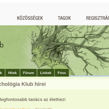
ók
Hírek
Fórum
Linkek
Friss
chológia Klub hírei
 legfontosabb tanács az élethez!