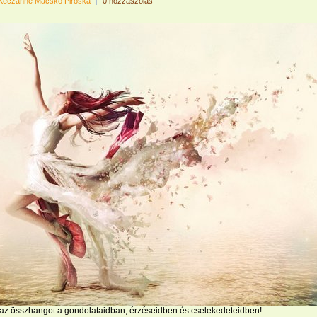
Keczánné Macskó Piroska
|
0 hozzászólás
az összhangot a gondolataidban, érzéseidben és cselekedeteidben!