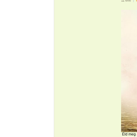
11 éve
|
Éld meg 