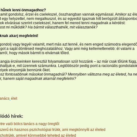
nt hűnek lenni önmagadhoz?
 amit gondolsz, érzel és cselekszel, összhangban vannak egymással. Amikor az éle
 egy helyzettel, nem megalkuszol, és az egyedül igaznak hitt berögzült állásponto
k elvárásai szerint cselekszel, hanem fel mered tenni magadnak a kérdést:
st mi működik? Ha bármit választhatnék, mit választanék?
nak akarj megfelelni!
gondolj vagy tegyél valamit, mert más azt tenné, és nem enged számodra elegend
got a saját döntésed meghozatalához. Vagy ami még kellemetlenebb: él valami a
arról, hogy mások bármit is elvárnak tőled.
angja érzéseinken keresztül folyamatosan szól hozzánk – az már csak tőlünk függ,
alljuk-e, mit üzennek számunkra. Legtöbbször pedig pont a racionális gondolato
elyek elnyomják bennünk őket.
rtasz fontosabbnak másokat önmagadnál? Mennyiben változna meg az életed, ha n
, hanem saját magadnak akarnál megfelelni?
tanács
élet
lódó hírek:
tre való bölcs tanács a nagy öregtől
zerű és hasznos pszichológiai trükk, ami megkönnyíti az életed
chotrükk, amivel könnyebbé teheted az életed