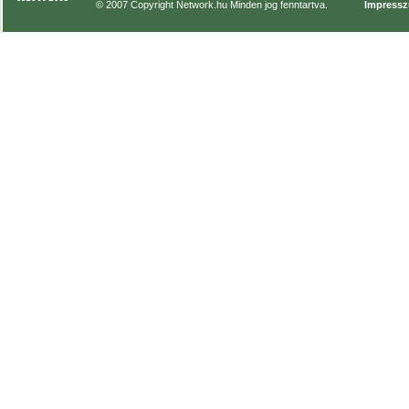
© 2007 Copyright Network.hu Minden jog fenntartva.
Impress