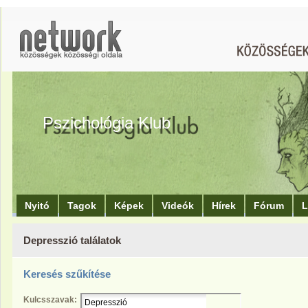
Pszichológia Klub
Nyitó
Tagok
Képek
Videók
Hírek
Fórum
L
Depresszió találatok
Keresés szűkítése
Kulcsszavak: