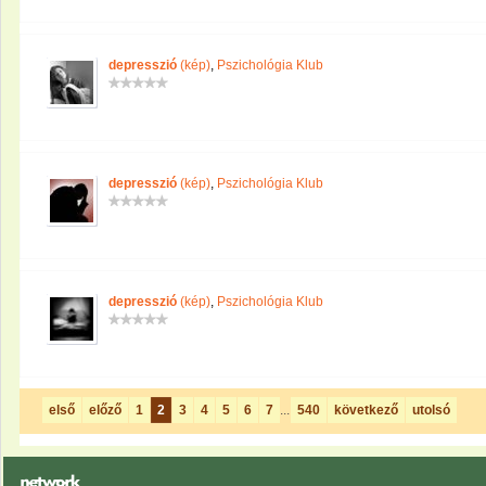
depresszió
(kép)
,
Pszichológia Klub
depresszió
(kép)
,
Pszichológia Klub
depresszió
(kép)
,
Pszichológia Klub
első
előző
1
2
3
4
5
6
7
...
540
következő
utolsó