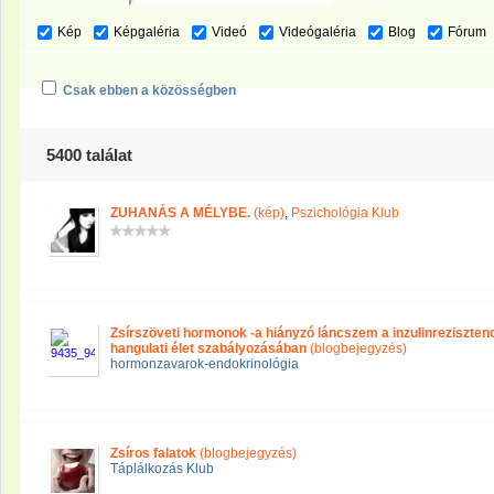
Kép
Képgaléria
Videó
Videógaléria
Blog
Fórum
Csak ebben a közösségben
5400 találat
ZUHANÁS A MÉLYBE.
(kép)
,
Pszichológia Klub
Zsírszöveti hormonok -a hiányzó láncszem a inzulinrezisztenci
hangulati élet szabályozásában
(blogbejegyzés)
hormonzavarok-endokrinológia
Zsíros falatok
(blogbejegyzés)
Táplálkozás Klub