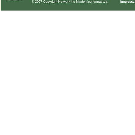
© 2007 Copyright Network.hu Minden jog fenntartva.
Impress