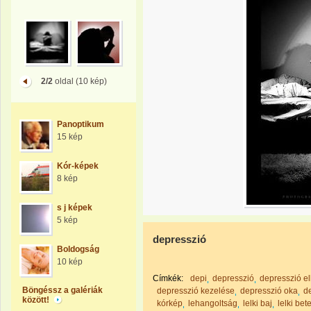
2/2
oldal (10 kép)
Panoptikum
15 kép
Kór-képek
8 kép
s j képek
5 kép
depresszió
Boldogság
10 kép
Címkék:
depi
depresszió
depresszió el
Böngéssz a galériák
depresszió kezelése
depresszió oka
d
között!
kórkép
lehangoltság
lelki baj
lelki be