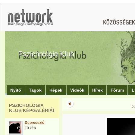
Pszichológia Klub
Nyitó
Tagok
Képek
Videók
Hírek
Fórum
L
PSZICHOLÓGIA
Di
KLUB KÉPGALÉRIÁI
Depresszió
10 kép