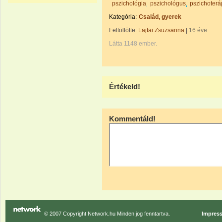
pszichológia
pszichológus
pszichoterá
Kategória:
Család, gyerek
Feltöltötte:
Lajtai Zsuzsanna
|
16 éve
Látta 1148 ember.
Értékeld!
Kommentáld!
© 2007 Copyright Network.hu Minden jog fenntartva.
Impres