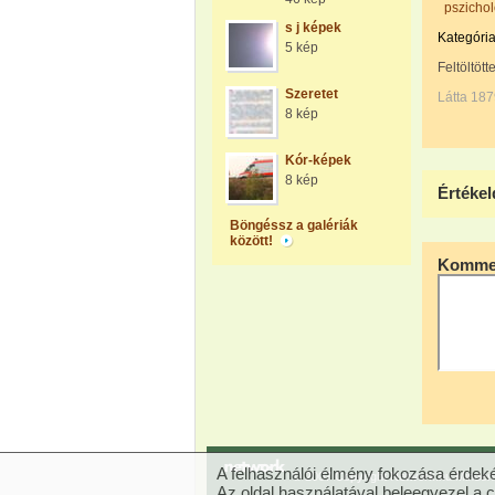
pszichol
s j képek
Kategória
5 kép
Feltöltött
Szeretet
Látta 187
8 kép
Kór-képek
8 kép
Értékel
Böngéssz a galériák
között!
Kommen
A felhasználói élmény fokozása érdeké
© 2007 Copyright Network.hu Minden j
Az oldal használatával beleegyezel a 