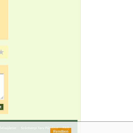
diaajánlat
Széchenyi Terv Pályázat
FAQ
Rendben