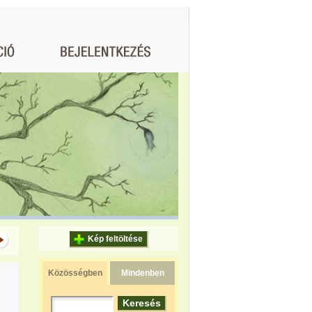
Kép feltöltése
Közösségben
Mindenben