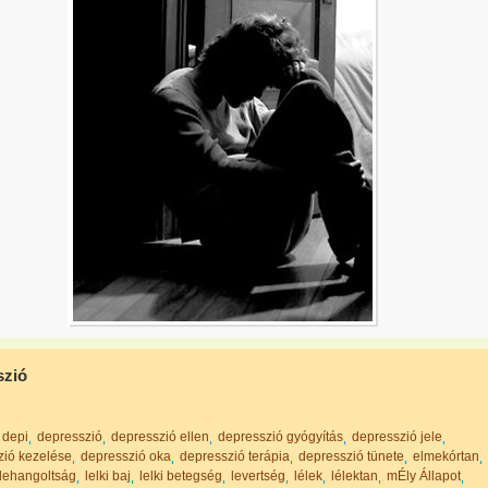
szió
depi
depresszió
depresszió ellen
depresszió gyógyítás
depresszió jele
zió kezelése
depresszió oka
depresszió terápia
depresszió tünete
elmekórtan
lehangoltság
lelki baj
lelki betegség
levertség
lélek
lélektan
mÉly Állapot