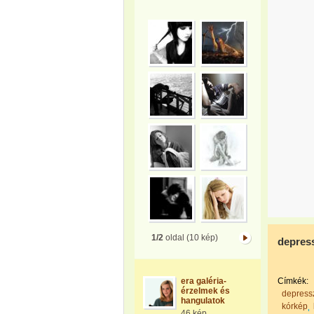
1/2
oldal (10 kép)
depres
era galéria-
Címkék:
érzelmek és
depress
hangulatok
kórkép
46 kép