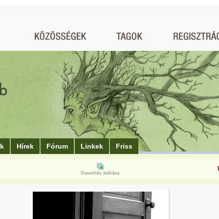
ók
Hírek
Fórum
Linkek
Friss
Diavetítés indítása