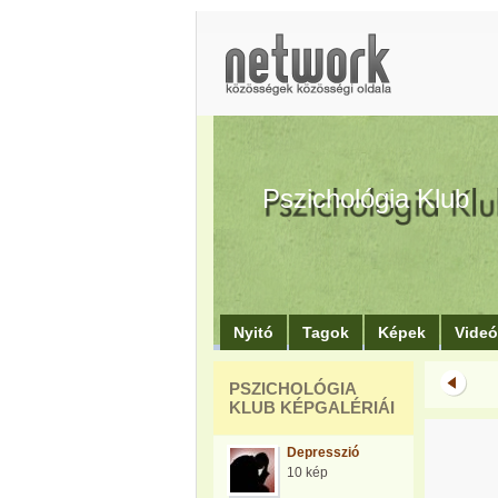
Pszichológia Klub
Nyitó
Tagok
Képek
Vide
PSZICHOLÓGIA
KLUB KÉPGALÉRIÁI
Depresszió
10 kép