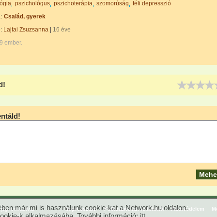
ógia
pszichológus
pszichoterápia
szomorúság
téli depresszió
:
Család, gyerek
e:
Lajtai Zsuzsanna
|
16 éve
9 ember.
d!
táld!
ben már mi is használunk cookie-kat a Network.hu oldalon.
og fenntartva.
Impresszum
Felhasználási feltételek
Adatvédelem
Mé
cookie-k alkalmazásába. További információ:
itt
.