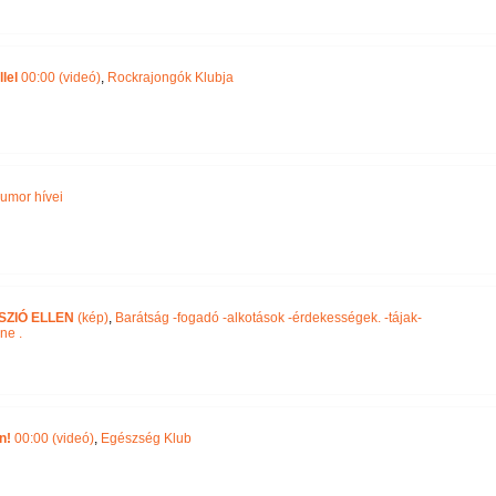
lel
00:00 (videó)
,
Rockrajongók Klubja
humor hívei
ZIÓ ELLEN
(kép)
,
Barátság -fogadó -alkotások -érdekességek. -tájak-
ne .
n!
00:00 (videó)
,
Egészség Klub