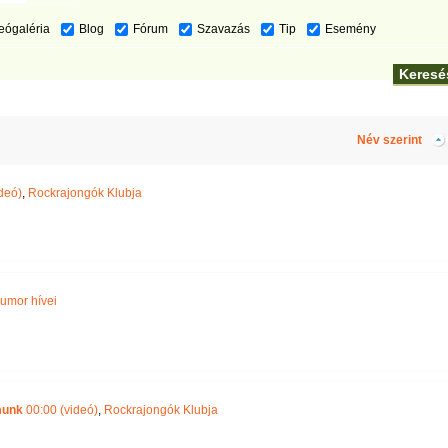
eógaléria
Blog
Fórum
Szavazás
Tip
Esemény
Név szerint
deó)
,
Rockrajongók Klubja
humor hívei
munk
00:00 (videó)
,
Rockrajongók Klubja