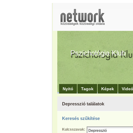
Pszichológia Klub
Nyitó
Tagok
Képek
Vide
Depresszió találatok
Keresés szűkítése
Kulcsszavak: