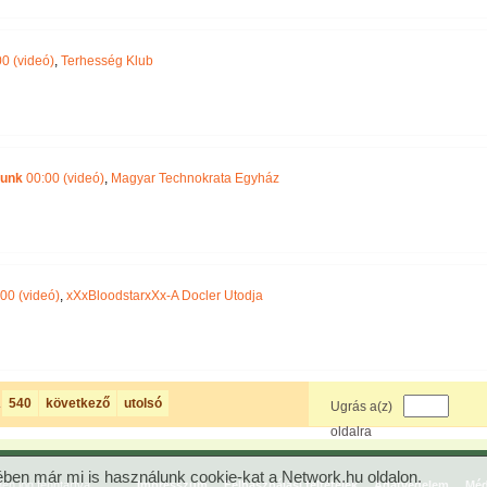
0 (videó)
,
Terhesség Klub
munk
00:00 (videó)
,
Magyar Technokrata Egyház
00 (videó)
,
xXxBloodstarxXx-A Docler Utodja
.
540
következő
utolsó
Ugrás a(z)
oldalra
ben már mi is használunk cookie-kat a Network.hu oldalon.
n jog fenntartva.
Impresszum
Felhasználási feltételek
Adatvédelem
Méd