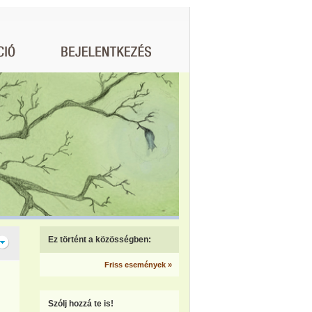
Ez történt a közösségben:
Friss események »
Szólj hozzá te is!