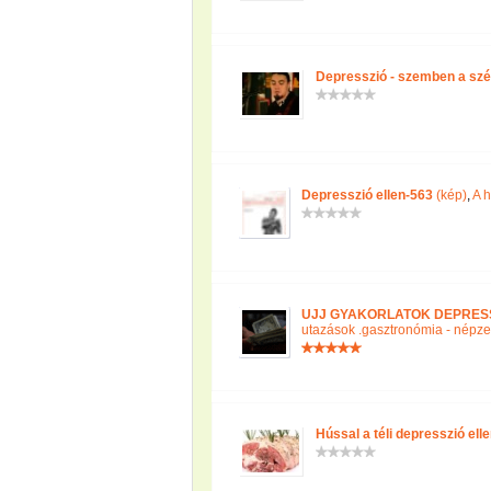
Depresszió - szemben a szél
Depresszió ellen-563
(kép)
,
A 
UJJ GYAKORLATOK DEPRESS
utazások .gasztronómia - népze
Hússal a téli depresszió elle