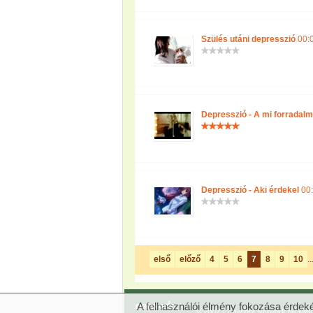
Szülés utáni depresszió
00:0
Depresszió - A mi forradal
Depresszió - Aki érdekel
00:
első
előző
4
5
6
7
8
9
10
..
A felhasználói élmény fokozása érdeké
© 2007 Copyright Network.hu Minde