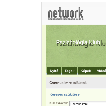
Pszichológia Klub
Nyitó
Tagok
Képek
Vide
Csernus imre találatok
Keresés szűkítése
Kulcsszavak: