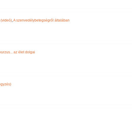
(videó)
,
A szenvedélybetegségről általában
urzus... az élet dolgai
egyzés)