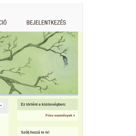
Ez történt a közösségben:
Friss események »
Szólj hozzá te is!