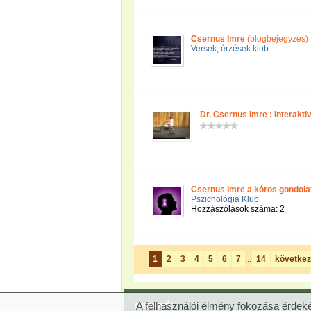
Csernus Imre
(blogbejegyzés)
Versek, érzések klub
Dr. Csernus Imre : Interakt
Csernus Imre a kóros gondola
Pszichológia Klub
Hozzászólások száma: 2
1
2
3
4
5
6
7
...
14
követke
A felhasználói élmény fokozása érdeké