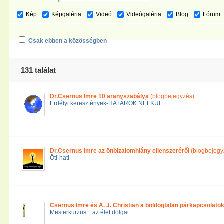
Kép
Képgaléria
Videó
Videógaléria
Blog
Fórum
Csak ebben a közösségben
131 találat
Dr.Csernus Imre 10 aranyszabálya
(blogbejegyzés)
Erdélyi keresztények-HATÁROK NÉLKÜL
Dr.Csernus Imre az önbizalomhiány ellenszeréről
(blogbejegy
Öti-hati
Csernus Imre és A. J. Christian a boldogtalan párkapcsolatok
Mesterkurzus... az élet dolgai