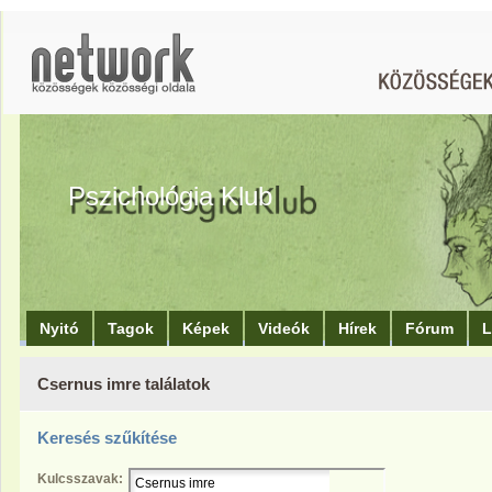
Pszichológia Klub
Nyitó
Tagok
Képek
Videók
Hírek
Fórum
L
Csernus imre találatok
Keresés szűkítése
Kulcsszavak: