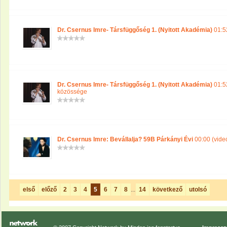
Dr. Csernus Imre- Társfüggőség 1. (Nyitott Akadémia)
01:5
Dr. Csernus Imre- Társfüggőség 1. (Nyitott Akadémia)
01:52
közössége
Dr. Csernus Imre: Bevállalja? 59B Párkányi Évi
00:00 (vide
első
előző
2
3
4
5
6
7
8
...
14
következő
utolsó