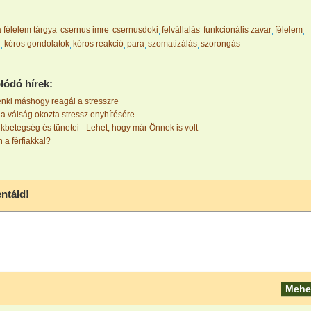
a félelem tárgya
csernus imre
csernusdoki
felvállalás
funkcionális zavar
félelem
g
kóros gondolatok
kóros reakció
para
szomatizálás
szorongás
lódó hírek:
nki máshogy reagál a stresszre
 a válság okozta stressz enyhítésére
kbetegség és tünetei - Lehet, hogy már Önnek is volt
 a férfiakkal?
táld!