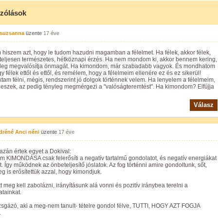
zólások
Zsuzsanna
üzente
17 éve
hiszem azt, hogy le tudom hazudni magamban a félelmet. Ha félek, akkor félek,
 teljesen természetes, hétköznapi érzés. Ha nem mondom ki, akkor bennem kering,
yleg megvalósítja önmagát. Ha kimondom, már szabadabb vagyok. És mondhatom
gy félek ettől és ettől, és remélem, hogy a félelmeim ellenére ez és ez sikerül!
tam félni, mégis, rendszerint jó dolgok történnek velem. Ha lenyelem a félelmeim,
 leszek, az pedig tényleg megmérgezi a "valóságteremtést". Ha kimondom? Elfújja
Válasz
dréné Anci néni
üzente
17 éve
zán értek egyet a Dokival:
em KIMONDÁSA csak felerősíti a negatív tartalmű gondolatot, és negatív energiákat
t. Így működnek az önbeteljesítő jóslatok. Az fog történni amire gondoltunk, sőt,
 is erősítettük azzal, hogy kimondjuk.
t meg kell zabolázni, irányításunk alá vonni és pozitív iránybea terelni a
tainkat.
zsgázó, aki a meg-nem tanult- tételre gondol félve, TUTTI, HOGY AZT FOGJA
.