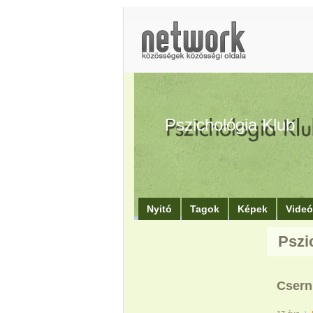
Pszichológia Klub
Nyitó
Tagok
Képek
Vide
Pszi
Csern