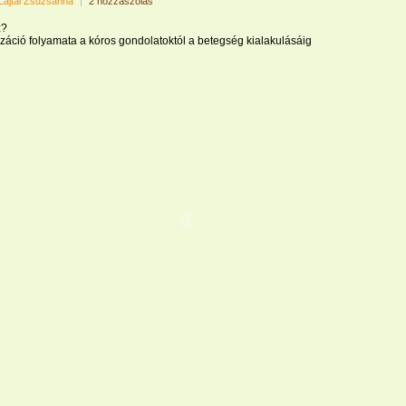
Lajtai Zsuzsanna
|
2 hozzászólás
z?
záció folyamata a kóros gondolatoktól a betegség kialakulásáig