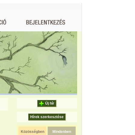
Új hír
Hírek szerkesztése
Közösségben
Mindenben