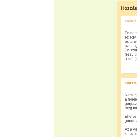
Hozzás
Lajtai 
Én nem 
ez egy
és tén
azt, ho
Én szok
feszült
a szél:)
Flór En
Nem iga
a félel
gerjesz
még meg
Ehelyet
gondola
Az a vi
kihúzni