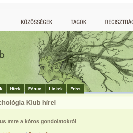
ók
Hírek
Fórum
Linkek
Friss
chológia Klub hírei
us Imre a kóros gondolatokról