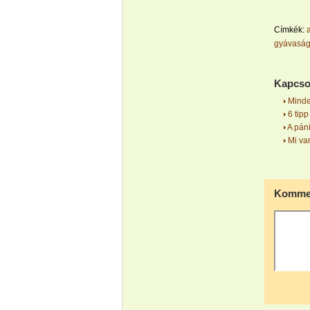
Címkék:
gyávasá
Kapcso
Minde
6 tipp
A páni
Mi van
Kommen