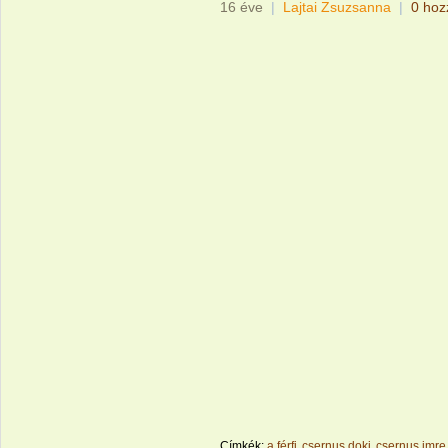
16 éve
|
Lajtai Zsuzsanna
|
0 hoz
Címkék:
a férfi
csernus doki
csernus imre