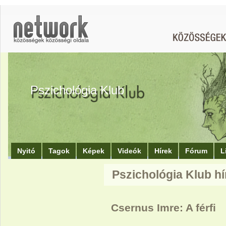
Pszichológia Klub
Nyitó
Tagok
Képek
Videók
Hírek
Fórum
L
Pszichológia Klub hí
Csernus Imre: A férfi