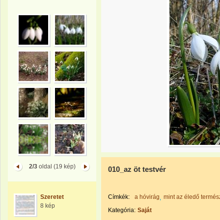
2/3
oldal (19 kép)
010_az öt testvér
Szeretet
Címkék:
a hóvirág
mint az éledő termés
8 kép
Kategória:
Saját