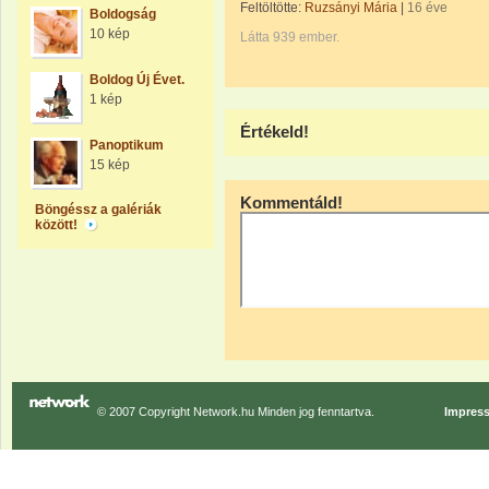
Feltöltötte:
Ruzsányi Mária
|
16 éve
Boldogság
10 kép
Látta 939 ember.
Boldog Új Évet.
1 kép
Értékeld!
Panoptikum
15 kép
Kommentáld!
Böngéssz a galériák
között!
© 2007 Copyright Network.hu Minden jog fenntartva.
Impres