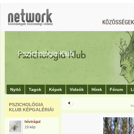
Pszichológia Klub
Nyitó
Tagok
Képek
Videók
Hírek
Fórum
L
PSZICHOLÓGIA
Di
KLUB KÉPGALÉRIÁI
hóvirágul
19 kép