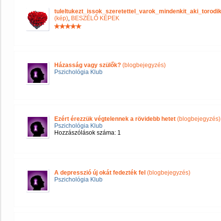
tuleltukezt_issok_szeretettel_varok_mindenkit_aki_tor
(kép)
,
BESZÉLŐ KÉPEK
Házasság vagy szülők?
(blogbejegyzés)
Pszichológia Klub
Ezért érezzük végtelennek a rövidebb hetet
(blogbejegyzés)
Pszichológia Klub
Hozzászólások száma: 1
A depresszió új okát fedezték fel
(blogbejegyzés)
Pszichológia Klub