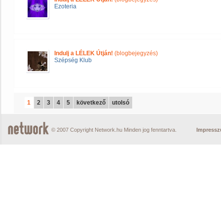
Ezoteria
Indulj a LÉLEK Útján!
(blogbejegyzés)
Szépség Klub
1
2
3
4
5
következő
utolsó
© 2007 Copyright Network.hu Minden jog fenntartva.
Impress