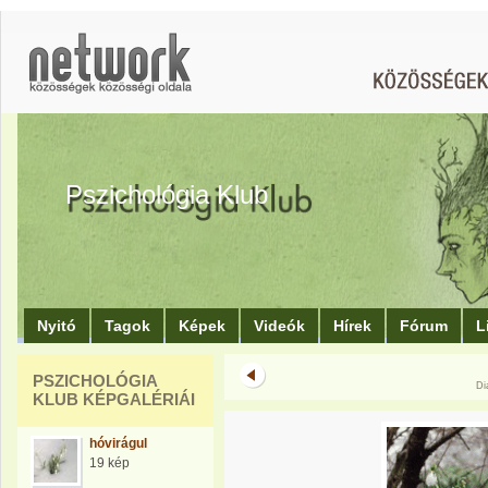
Pszichológia Klub
Nyitó
Tagok
Képek
Videók
Hírek
Fórum
L
PSZICHOLÓGIA
Di
KLUB KÉPGALÉRIÁI
hóvirágul
19 kép