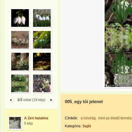
2/3
oldal (19 kép)
005_egy tói jelenet
A Zen hatalma
Címkék:
a hóvirág
mint az éledő termés
5 kép
Kategória:
Saját