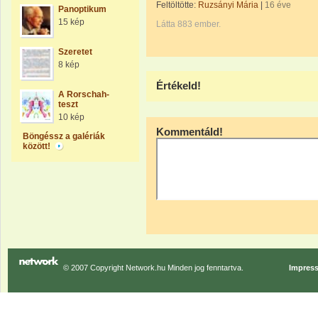
Feltöltötte:
Ruzsányi Mária
|
16 éve
Panoptikum
15 kép
Látta 883 ember.
Szeretet
8 kép
Értékeld!
A Rorschah-
teszt
10 kép
Kommentáld!
Böngéssz a galériák
között!
© 2007 Copyright Network.hu Minden jog fenntartva.
Impres