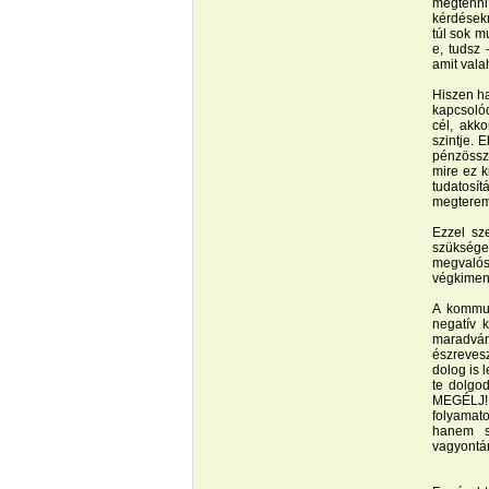
megtenni?
kérdésekr
túl sok m
e, tudsz
amit vala
Hiszen ha
kapcsolód
cél, akk
szintje. 
pénzössze
mire ez k
tudatos
megteremt
Ezzel sz
szüksége
megvalósí
végkimene
A kommun
negatív 
maradván
észreves
dolog is 
te dolgo
MEGÉLJ! E
folyamat
hanem s
vagyontá