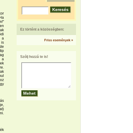
kor
Ha
!"
gen
Ez történt a közösségben:
sak
ódi
 a
Friss események »
is
"de
tip
lag
Szólj hozzá te is!
 a
ek
re.
sak
nul
hoz
agy
dás
je,
at)
ni.
nék