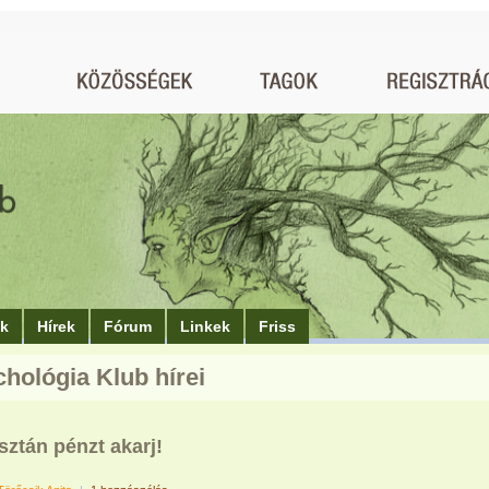
ók
Hírek
Fórum
Linkek
Friss
chológia Klub hírei
sztán pénzt akarj!