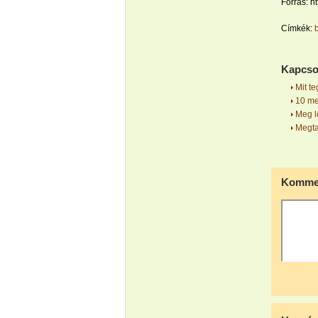
Forrás: h
Címkék:
Kapcso
Mit te
10 me
Meg le
Megta
Kommen