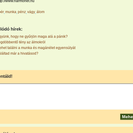
ttp://www.harmonet.hu
bér
munka
pénz
vágy
álom
lódó hírek:
gyünk, hogy ne gyűrjön maga alá a pánik?
gdöbbentő tény az álmokról
het találni a munka és magánélet egyensúlyát
láltad már a hivatásod?
táld!