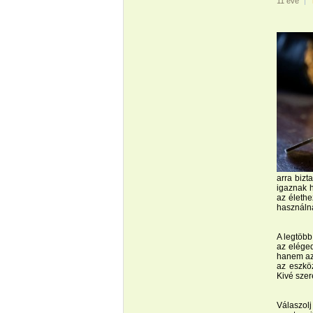
11 éve
|
arra bizt
igaznak 
az élethe
használná
A legtöbb
az eléged
hanem azo
az eszköz
Kivé szer
Válaszolj