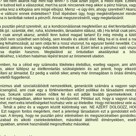
 Mit nem akarok nap mint nap tenni? S csak aztán jöjjön, a miből éljek. Ezekr
e tudnod kell a válaszokat, mert ha azok nincsenek meg akkor a pénz hiánya, vag
unka lesz a kifogása ami mögé elbújsz. Mersz –e úgy élni, ahogy szeretnél? Akars
 –e változni ennek érdekében? Első lépésben úgy, hogy megkérdőjelezel minde
ha is tanítottak neked a pénzről. Annak megszerzéséről, vagy megtartásáról.
 pusztán pénzt szeretnél, az a kondicionálásnak megfelelően az élet fenntartásá
ik.(pl.: számlák, étel, ruha, közlekedés, társadalmi státusz, stb.) Ha tehát csak pén
or csak annyit akarsz, amiből fenn tudod magad tartani! Ez még mindig a túlé
Ebből nem születhet sem bőség, sem kreatív és alkotó élet. Még ha el is éred a n
g felhalmozását, az sem oldja fel a rossz viszonyt, ha egyszer beléd nevelték. C
iderül akkorra évek vagy évtizedek telhetnek el. Ezért lehet a pénzhez való visz
ítása duplán hasznos. Megtalálod az öntudatlan akadályokat a bős
éséhez, s közben hatalmas lépést teszel az önismereti utadon.
emben, ha a célod egy számodra tökéletes életstílus, esetleg vagyon, ami ah
s, akkor túllépsz az életfenntartás szükségletein és azt jelenti, hogy elkez
tani az álmaidat. Ez pedig a valódi siker, amely már önmagában is óriási élmén
teltől függetlenül.
izmus alatt szocializálódott nemzedékek, generációk számára a vagyon saj
kicsengésű, ami csak egy a történelemben eltűnt politikai és társadalmi rends
ya. Sokunk szülei ebben nőttek fel és ezt adták tovább gyermekeiknek.
zed ezt magadban, akkor keress új nézőpontot. Például azt, hogy a vagyon szu
lehet, mert extra lehetőségeket hozhatsz vele az életedbe. Hogy mit kezdesz vele a
d. Tehát a pénz és a vagyon között különbség van. NE AZÉRT DOLGOZZ, H
zt nagyon fontos megérteni, mert a jelenlegi társadalom ezt a gondolatot erős
osan. A lényeg, hogy ne pusztán pénz elérésében és megszerzésében gondolko
zabad és alkotó cselekedetekben, másokkal átélhető élményekben, esetl
rgyakban, aminek használatát megoszthatsz másokkal.