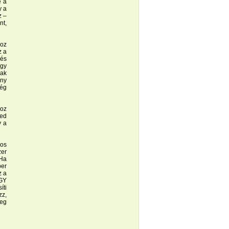
e a
y a
z –
nt,
hoz
z a
lés
agy
sak
ony
ég
hoz
ded
y a
nos
zer
 Ha
per
z a
OGY
íti
zz,
eg