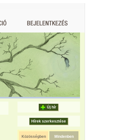
Új hír
Hírek szerkesztése
Közösségben
Mindenben