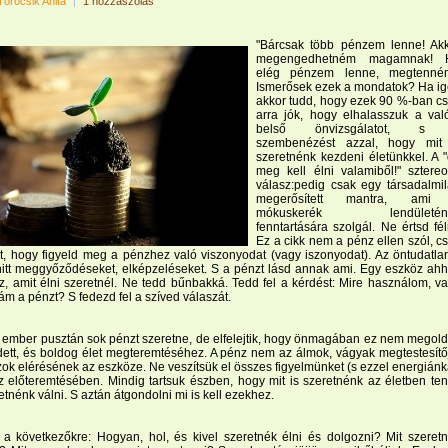
Törőcsik Anita
|
1 hozzászólás
"Bárcsak több pénzem lenne! Ak
megengedhetném magamnak! 
elég pénzem lenne, megtenném
Ismerősek ezek a mondatok? Ha i
akkor tudd, hogy ezek 90 %-ban c
arra jók, hogy elhalasszuk a val
belső önvizsgálatot, s
szembenézést azzal, hogy mit 
szeretnénk kezdeni életünkkel. A 
meg kell élni valamiből!" sztereo
válasz:pedig csak egy társadalmi
megerősített mantra, ami
mókuskerék lendületén
fenntartására szolgál. Ne értsd fél
Ez a cikk nem a pénz ellen szól, c
at, hogy figyeld meg a pénzhez való viszonyodat (vagy iszonyodat). Az öntudatla
hitt meggyőződéseket, elképzeléseket. S a pénzt lásd annak ami. Egy eszköz ah
z, amit élni szeretnél. Ne tedd bűnbakká. Tedd fel a kérdést: Mire használom, v
m a pénzt? S fedezd fel a szíved válaszát.
 ember pusztán sok pénzt szeretne, de elfelejtik, hogy önmagában ez nem megol
ett, és boldog élet megteremtéséhez. A pénz nem az álmok, vágyak megtestesítő
k elérésének az eszköze. Ne veszítsük el összes figyelmünket (s ezzel energiánk
 előteremtésében. Mindig tartsuk észben, hogy mit is szeretnénk az életben ten
etnénk válni. S aztán átgondolni mi is kell ezekhez.
 a következőkre: Hogyan, hol, és kivel szeretnék élni és dolgozni? Mit szeret