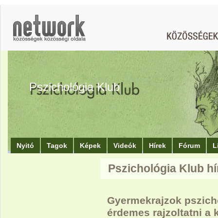
Pszichológia Klub
Nyitó
Tagok
Képek
Videók
Hírek
Fórum
L
Pszichológia Klub hí
Gyermekrajzok pszicho
érdemes rajzoltatni a 