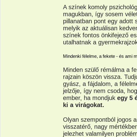
A színek komoly pszichológ
magukban, így sosem véletl
pillanatban pont egy adott
melyik az aktuálisan kedve
színek fontos önkifejező e
utalhatnak a gyermekrajzo
Mindenki félelme, a fekete - és ami 
Minden szülő rémálma a fek
rajzain köszön vissza. Tud
gyász, a fájdalom, a félel
jelzője, így nem csoda, ho
ember, ha mondjuk
egy 5 
ki a virágokat.
Olyan szempontból jogos a
visszatérő, nagy mértékbe
jelezhet valamilyen problé