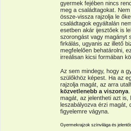
gyermek fejében nincs rend
meg a családtagokat. Nem t
össze-vissza rajzolja le ők
családtagok egyáltalán ne
esetben akár ijesztőek is l
szorongást vagy magányt su
firkálás, ugyanis az illető 
megfelelően behatárolni, ez
irreálisan kicsi formában k
Az sem mindegy, hogy a gy
szülőkhöz képest. Ha az e
rajzolja magát, az arra uta
közvetlenebb a viszonya
.
magát, az jelentheti azt is
leszabályozva érzi magát, 
figyelemre vágyna.
Gyermekrajzok színvilága és jelent