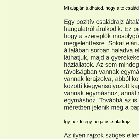
Mi alapján tudhatod, hogy a te csalá
Egy pozitív családrajz álta
hangulatról árulkodik. Ez p
hogy a szereplők mosolygós
megjelenítésre. Sokat eláru
általában sorban haladva e
láthatjuk, majd a gyerekek
háziállatok. Az sem mindeg
távolságban vannak egymás
vannak lerajzolva, abból kö
közötti kiegyensúlyozott ka
vannak egymáshoz, annál s
egymáshoz. Továbbá az is 
méretben jelenik meg a pap
Így néz ki egy negatív családrajz
Az ilyen rajzok szöges ellen