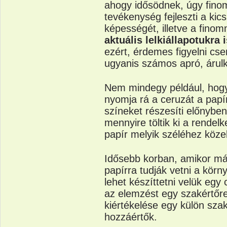
ahogy idősödnek, úgy fino
tevékenység fejleszti a kics
képességét, illetve a fino
aktuális lelkiállapotukra 
ezért, érdemes figyelni cs
ugyanis számos apró, árulk
Nem mindegy például, hog
nyomja rá a ceruzát a pap
színeket részesíti előnyben
mennyire töltik ki a rendelk
papír melyik széléhez köze
Idősebb korban, amikor má
papírra tudják vetni a körny
lehet készíttetni velük eg
az elemzést egy szakértőre
kiértékelése egy külön sza
hozzáértők.