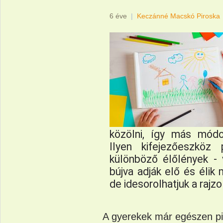
6 éve
|
Keczánné Macskó Piroska
közölni, így más módo
Ilyen kifejezőeszköz 
különböző élőlények -
bújva adják elő és élik
de idesorolhatjuk a rajzol
A gyerekek már egészen pic