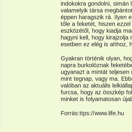
indokokra gondolni, simán
valamelyik társa megbánto
éppen haragszik rá. Ilyen
tőle a feketét, hiszen ezze
eszközétől, hogy kiadja ma
hagyni kell, hogy kirajzolj
esetben ez elég is ahhoz, h
Gyakran történik olyan, ho
napra burkolóznak feketébe
ugyanazt a mintát teljesen
mint tegnap, vagy ma. Ebből
valóban az aktuális lelkiáll
furcsa, hogy az összkép fo
minket is folyamatosan úja
Forrás:ttps://www.life.hu