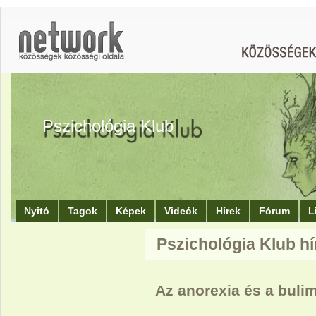
Pszichológia Klub
Nyitó
Tagok
Képek
Videók
Hírek
Fórum
L
Pszichológia Klub hí
Az anorexia és a bulim