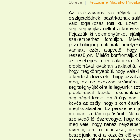
18 éve
|
Keczánné Macskó Pirosk
Az evészavaros személyek a be
elszigetelődnek, bezárkóznak sajá
való foglalkozás tölti ki. Ezé
segítségnyújtás nélkül a környez
Fejezzük ki véleményünket, ajánlj
szakemberhez forduljon. Miv
pszichológiai problémák, amelyek
vannak, ezért alapvető, hogy
részesüljön. Mielőtt konfrontálju
az esetleges ellenreakciókra. A
problémával gyakran zaklatottá, 
hogy megkönnyebbül, hogy valaki fi
a kérdést elővezetni, hogy azzal 
meg, ez ne okozzon számára ke
segítségnyújtóként is legyünk tis
problémával küzdő rokonunknak
segítséget kér-e. Ha ő úgy dönt,
kevés az esély, hogy sikert érünk
meghozatalában. Ez persze nem jele
mondani a támogatásáról. Néha 
szenvedő fél észrevegye, hogy dol
meg vele, hogy nehéz helyzetben
rávenni, amit ő nem akar, de e
beszéljünk neki a kezelés előnye