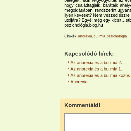
betegek, akik felgyógyultak az e
hogy családtagjaik, barátaik ahely
megoldásában, rendszerint ugyanaz
ilyen keveset? Nem veszed észre 
utoljára? Egyél még egy kicsit…stb
pszichológia.blog.hu
Címkék:
anorexia
bulimia
pszichológia
Kapcsolódó hírek:
Az anorexia és a bulimia 2.
Az anorexia és a bulimia 1.
Az anorexia és a bulimia közös
Anorexia
Kommentáld!