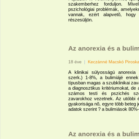
szakemberhez forduljon. Miv
pszichológiai problémák, amelyek
vannak, ezért alapvetõ, hogy
részesüljön.
Az anorexia és a bulim
18 éve
|
Keczánné Macskó Pirosk
A klinikai súlyosságú anorexia p
szerk.) 1-8%, a bulimiájé enne
típusban magas a szubklinikai zav
a diagnosztikus kritériumokat, de
számos testi és pszichés szö
zavarokhoz vezetnek. Az utóbbi 
gyakorisága nõ, egyre több beteg j
adatok szerint ? a bulimiások 80%
Az anorexia és a bulim