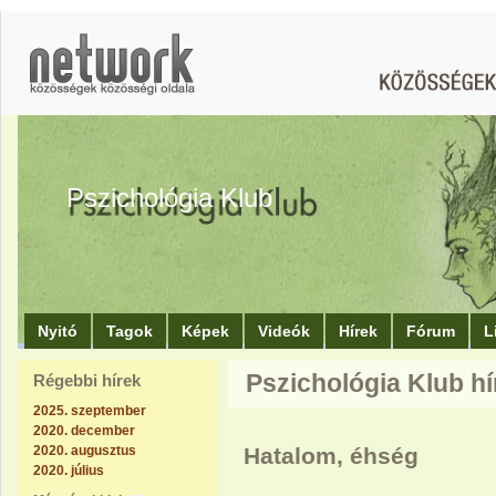
Pszichológia Klub
Nyitó
Tagok
Képek
Videók
Hírek
Fórum
L
Pszichológia Klub hí
Régebbi hírek
2025. szeptember
2020. december
2020. augusztus
Hatalom, éhség
2020. július