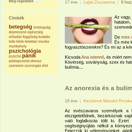
Még régebbiek
17 éve
|
Lajtai Zsuzsanna
|
0 hoz
Az vagy,
Címkék
hatalom,
betegség
szenvedé
boldogság
depresszió
egészség
De
mire 
előadás
függőség
kutatás
lelki
lélek
lélektan
munka
És mire k
munkahely
fogyasztószerekre? És mi az a ké
pszichológia
pánik
psziché
Kicsoda
Ana istennő
, és miért ne
párkapcsolat
stressz
Kövérség, soványság, szex és hat
szerelem
szorongás
élet
bulímia....
Az anorexia és a bulim
18 éve
|
Keczánné Macskó Pirosk
Az evészavaros személyek a be
elszigetelõdnek, bezárkóznak sajá
való foglalkozás tölti ki. Ezé
segítségnyújtás nélkül a környez
Fejezzük ki véleményünket, ajánlj