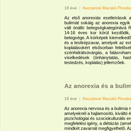
18 éve
|
Keczánné Macskó Pirosk
Az elsõ anorexiás esetleírások
bulimiát sokáig az anorexia egyi
vált önálló betegségkategóriává 
14-16 éves kor körül kezdõdik, 
betegsége. A kórképek kiemelkedõ 
és a testképzavar, amelyek az ex
koplalásokért elsõsorban felelõs
szénhidrátsóvárgás, a falásroha
viselkedések (önhánytatás, has
testedzés, koplalás) jellemzõek.
Az anorexia és a buli
18 éve
|
Keczánné Macskó Pirosk
Az anorexia nervosa és a bulimia n
amelyeknél a hajlamosító, kiváltó é
pszichológiai és szociokulturális e
megfelelési igény, a diétázás (ame
mindkét zavarnál megfigyelhetõ. A