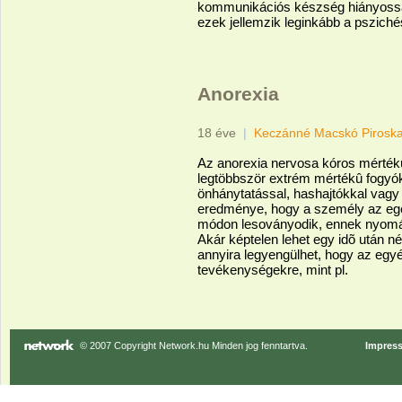
kommunikációs készség hiányosság
ezek jellemzik leginkább a pszichés
Anorexia
18 éve
|
Keczánné Macskó Pirosk
Az anorexia nervosa kóros mértékû
legtöbbször extrém mértékû fogyók
önhánytatással, hashajtókkal vagy
eredménye, hogy a személy az egés
módon lesoványodik, ennek nyomán 
Akár képtelen lehet egy idõ után n
annyira legyengülhet, hogy az egy
tevékenységekre, mint pl.
© 2007 Copyright Network.hu Minden jog fenntartva.
Impres