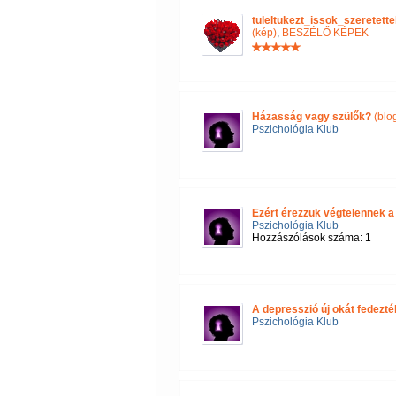
tuleltukezt_issok_szeretet
(kép)
,
BESZÉLŐ KÉPEK
Házasság vagy szülők?
(blo
Pszichológia Klub
Ezért érezzük végtelennek a
Pszichológia Klub
Hozzászólások száma: 1
A depresszió új okát fedezték
Pszichológia Klub