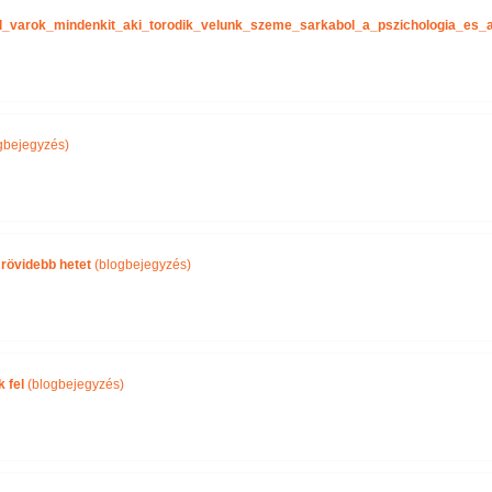
tel_varok_mindenkit_aki_torodik_velunk_szeme_sarkabol_a_pszichologia_es
gbejegyzés)
 rövidebb hetet
(blogbejegyzés)
 fel
(blogbejegyzés)