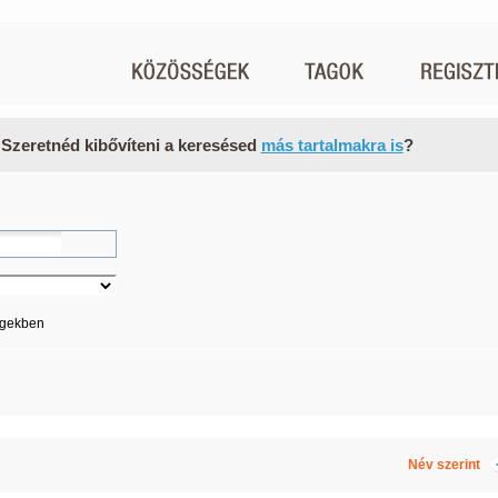
 Szeretnéd kibővíteni a keresésed
más tartalmakra is
?
égekben
Név szerint