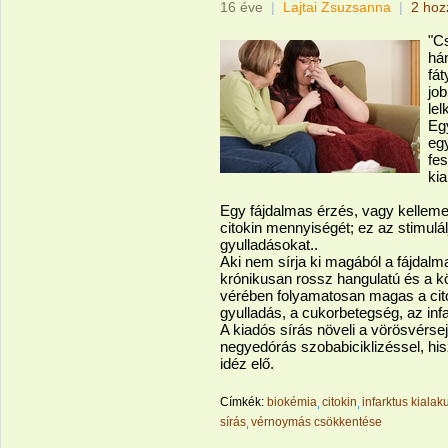
16 éve
|
Lajtai Zsuzsanna
|
2 hoz
"Cs
há
fát
job
lel
Eg
eg
fes
kia
Egy fájdalmas érzés, vagy kellemet
citokin mennyiségét; ez az stimulá
gyulladásokat..
Aki nem sírja ki magából a fájdalma
krónikusan rossz hangulatú és a k
vérében folyamatosan magas a citok
gyulladás, a cukorbetegség, az inf
A kiadós sírás növeli a vörösvérsej
negyedórás szobabiciklizéssel, his
idéz elő.
Címkék:
biokémia
citokin
infarktus kialak
sírás
vérnoymás csökkentése