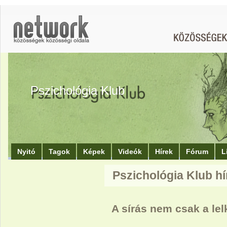
Pszichológia Klub
Nyitó
Tagok
Képek
Videók
Hírek
Fórum
L
Pszichológia Klub hí
A sírás nem csak a lel