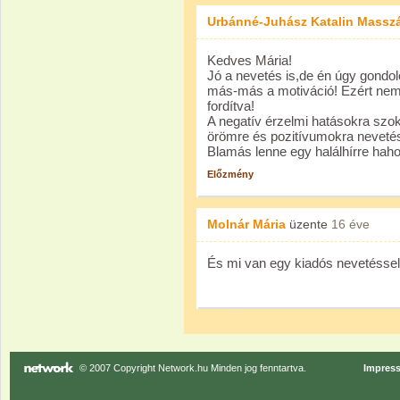
Urbánné-Juhász Katalin Massz
Kedves Mária!
Jó a nevetés is,de én úgy gondol
más-más a motiváció! Ezért nem l
fordítva!
A negatív érzelmi hatásokra szokt
örömre és pozitívumokra nevetés
Blamás lenne egy halálhírre haho
Előzmény
Molnár Mária
üzente
16 éve
És mi van egy kiadós nevetéssel
© 2007 Copyright Network.hu Minden jog fenntartva.
Impres