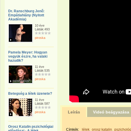
Dr. Ranschburg Jenő:
Empátiahiány (Nyitott
Akadémia)
10 éve
Látták:493
piroska
Pamela Meyer: Hogyan
vegyük észre, ha valaki
hazudik?
11 éve
Látták:535
piroska
Betegség a lélek üzenete?
11 éve
Látták:587
Leírás
Videó beágyazása
piroska
Orosz Katalin pszichológiai
Címkék:
lélek
orosz katalin
pszicholó
előadásai - A lélek