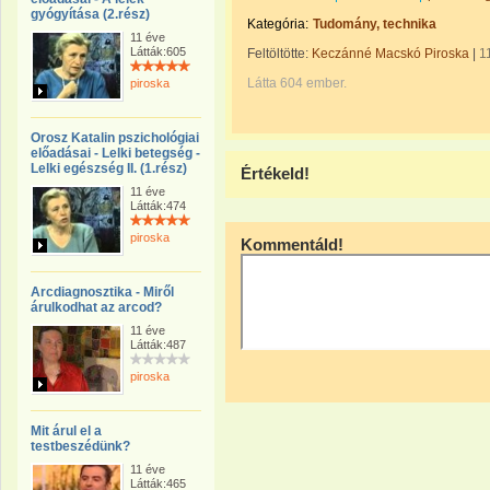
gyógyítása (2.rész)
Kategória:
Tudomány, technika
11 éve
Látták:605
Feltöltötte:
Keczánné Macskó Piroska
|
1
Látta 604 ember.
piroska
Orosz Katalin pszichológiai
előadásai - Lelki betegség -
Lelki egészség II. (1.rész)
Értékeld!
11 éve
Látták:474
piroska
Kommentáld!
Arcdiagnosztika - Miről
árulkodhat az arcod?
11 éve
Látták:487
piroska
Mit árul el a
testbeszédünk?
11 éve
Látták:465