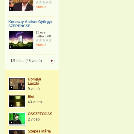
piroska
Kereszty András György:
SZERENCSE
13 éve
Látták:668
piroska
1/6
oldal (48 videó)
Domján
László
9 videó
Élet
43 videó
ÖSSZEFOGÁS
2 videó
Szepes Mária