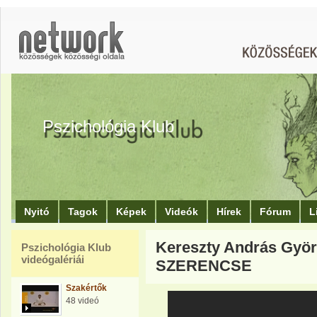
Pszichológia Klub
Nyitó
Tagok
Képek
Videók
Hírek
Fórum
L
Kereszty András Györ
Pszichológia Klub
videógalériái
SZERENCSE
Szakértők
48 videó