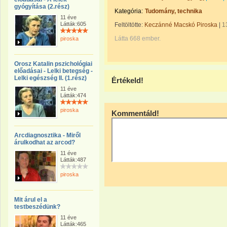
gyógyítása (2.rész)
Kategória:
Tudomány, technika
11 éve
Látták:605
Feltöltötte:
Keczánné Macskó Piroska
|
1
Látta 668 ember.
piroska
Orosz Katalin pszichológiai
előadásai - Lelki betegség -
Lelki egészség II. (1.rész)
Értékeld!
11 éve
Látták:474
piroska
Kommentáld!
Arcdiagnosztika - Miről
árulkodhat az arcod?
11 éve
Látták:487
piroska
Mit árul el a
testbeszédünk?
11 éve
Látták:465