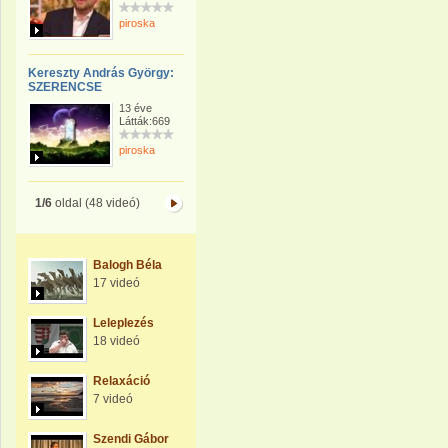
piroska
Kereszty András György:
SZERENCSE
13 éve
Látták:669
piroska
1/6
oldal (48 videó)
Balogh Béla
17 videó
Leleplezés
18 videó
Relaxáció
7 videó
Szendi Gábor