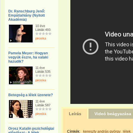
Dr. Ranschburg Jenő:
Empátiahiány (Nyitott
Akadémia)
10 éve
Látták:493
piroska
Pamela Meyer: Hogyan
vegyük észre, ha valaki
hazudik?
11 éve
Látták:535
piroska
Betegség a lélek üzenete?
11 éve
Látták:587
Leírás
Videó beágyazása
piroska
Orosz Katalin pszichológiai
Címkék:
kereszty andrás györgy
lélek
előadásai - A lélek