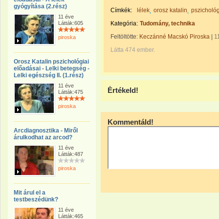
gyógyítása (2.rész)
Címkék:
lélek
orosz katalin
pszicholó
11 éve
Látták:605
Kategória:
Tudomány, technika
Feltöltötte:
Keczánné Macskó Piroska
|
1
piroska
Látta 474 ember.
Orosz Katalin pszichológiai
előadásai - Lelki betegség -
Lelki egészség II. (1.rész)
11 éve
Értékeld!
Látták:475
piroska
Kommentáld!
Arcdiagnosztika - Miről
árulkodhat az arcod?
11 éve
Látták:487
piroska
Mit árul el a
testbeszédünk?
11 éve
Látták:465