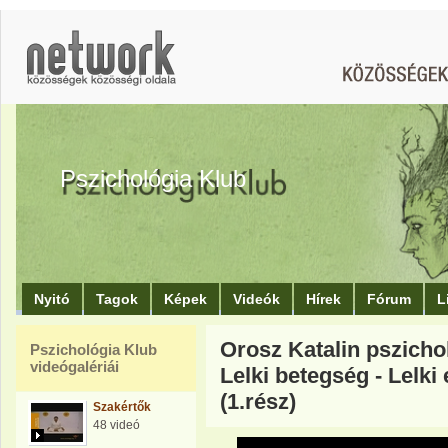
Pszichológia Klub
Nyitó
Tagok
Képek
Videók
Hírek
Fórum
L
Orosz Katalin pszichol
Pszichológia Klub
videógalériái
Lelki betegség - Lelki 
(1.rész)
Szakértők
48 videó