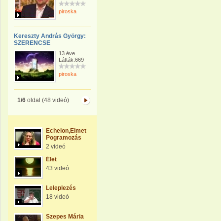
piroska
Kereszty András György:
SZERENCSE
13 éve
Látták:669
piroska
1/6
oldal (48 videó)
Echelon,Elmetechnologia,Ember-
Pogramozás
2 videó
Élet
43 videó
Leleplezés
18 videó
Szepes Mária