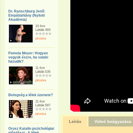
Dr. Ranschburg Jenő:
Empátiahiány (Nyitott
Akadémia)
10 éve
Látták:493
piroska
Pamela Meyer: Hogyan
vegyük észre, ha valaki
hazudik?
11 éve
Látták:535
piroska
Betegség a lélek üzenete?
11 éve
Látták:587
piroska
Leírás
Videó beágyazása
Orosz Katalin pszichológiai
előadásai - A lélek