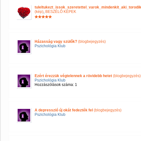
tuleltukezt_issok_szeretettel_varok_mindenkit_aki_tor
(kép)
,
BESZÉLŐ KÉPEK
Házasság vagy szülők?
(blogbejegyzés)
Pszichológia Klub
Ezért érezzük végtelennek a rövidebb hetet
(blogbejegyzés)
Pszichológia Klub
Hozzászólások száma: 1
A depresszió új okát fedezték fel
(blogbejegyzés)
Pszichológia Klub