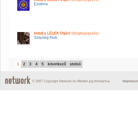
Ezoteria
Indulj a LÉLEK Útján!
(blogbejegyzés)
Szépség Klub
1
2
3
4
5
következő
utolsó
© 2007 Copyright Network.hu Minden jog fenntartva.
Impress