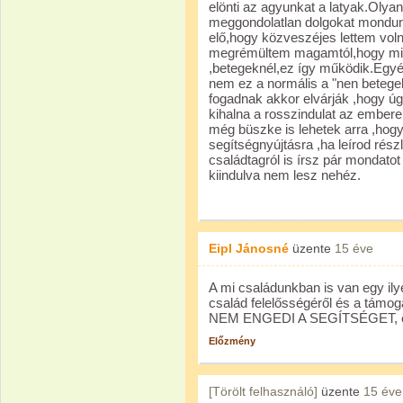
elönti az agyunkat a latyak.Olya
meggondolatlan dolgokat mondu
elő,hogy közveszéjes lettem voln
megrémültem magamtól,hogy mik
,betegeknél,ez így működik.Egy
nem ez a normális a "nen betegek
fogadnak akkor elvárják ,hogy úg
kihalna a rosszindulat az embe
még büszke is lehetek arra ,hog
segítségnyújtásra ,ha leírod rés
családtagról is írsz pár mondat
kiindulva nem lesz nehéz.
Eipl Jánosné
üzente
15 éve
A mi családunkban is van egy ily
család felelősségéről és a támog
NEM ENGEDI A SEGÍTSÉGET, és
Előzmény
[Törölt felhasználó]
üzente
15 éve