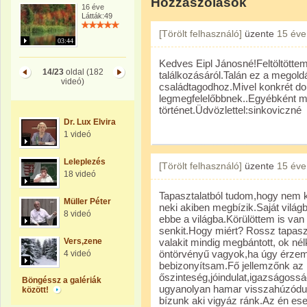
Hozzászólások
16 éve
Látták:49
[Törölt felhasználó]
üzente
15 éve
03:44
Kedves Eipl Jánosné!Feltöltöttem
14/23
oldal (182
találkozásáról.Talán ez a megold
videó)
családtagodhoz.Mivel konkrét dol
legmegfelelőbbnek..Egyébként m
történet.Üdvözlettel:sinkoviczné
Dr. Lux Elvira
1 videó
Leleplezés
[Törölt felhasználó]
üzente
15 éve
18 videó
Tapasztalatból tudom,hogy nem 
Müller Péter
neki akiben megbízik.Saját világb
8 videó
ebbe a világba.Körülöttem is va
senkit.Hogy miért? Rossz tapasz
Vers,zene
valakit mindig megbántott, ok nél
öntörvényű vagyok,ha úgy érzem 
4 videó
bebizonyítsam.Fő jellemzőnk az
őszinteség,jóindulat,igazságoss
Böngéssz a galériák
ugyanolyan hamar visszahúzódun
között!
bízunk aki vigyáz ránk.Az én es