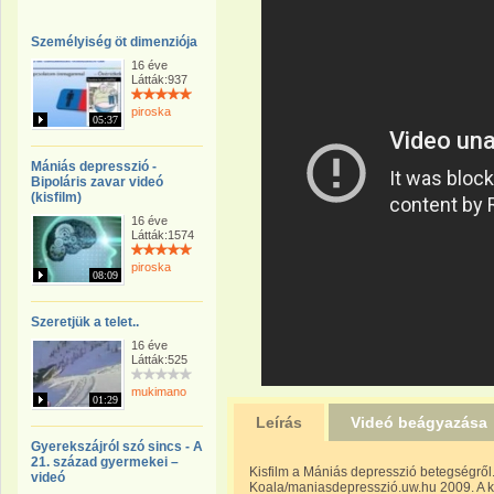
Személyiség öt dimenziója
16 éve
Látták:937
piroska
05:37
Mániás depresszió -
Bipoláris zavar videó
(kisfilm)
16 éve
Látták:1574
piroska
08:09
Szeretjük a telet..
16 éve
Látták:525
mukimano
01:29
Leírás
Videó beágyazása
Gyerekszájról szó sincs - A
21. század gyermekei –
Kisfilm a Mániás depresszió betegségről. 
videó
Koala/maniasdepresszió.uw.hu 2009. A kép