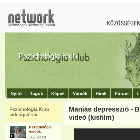
Pszichológia Klub
Nyitó
Tagok
Képek
Videók
Hírek
Fórum
L
Mániás depresszió - B
Pszichológia Klub
videógalériái
videó (kisfilm)
Pszichológia
videók
182 videó