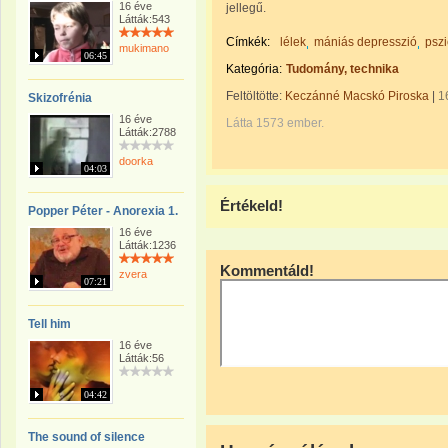
16 éve
jellegű.
Látták:543
Címkék:
lélek
mániás depresszió
pszi
mukimano
06:45
Kategória:
Tudomány, technika
Feltöltötte:
Keczánné Macskó Piroska
|
1
Skizofrénia
16 éve
Látta 1573 ember.
Látták:2788
doorka
04:03
Értékeld!
Popper Péter - Anorexia 1.
16 éve
Látták:1236
Kommentáld!
zvera
07:21
Tell him
16 éve
Látták:56
04:42
The sound of silence