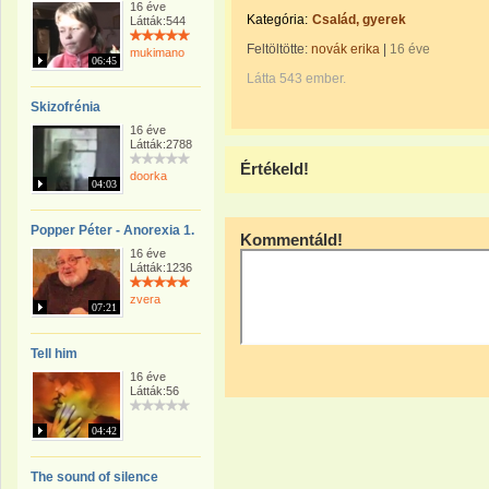
16 éve
Kategória:
Család, gyerek
Látták:544
Feltöltötte:
novák erika
|
16 éve
mukimano
06:45
Látta 543 ember.
Skizofrénia
16 éve
Látták:2788
Értékeld!
doorka
04:03
Popper Péter - Anorexia 1.
Kommentáld!
16 éve
Látták:1236
zvera
07:21
Tell him
16 éve
Látták:56
04:42
The sound of silence