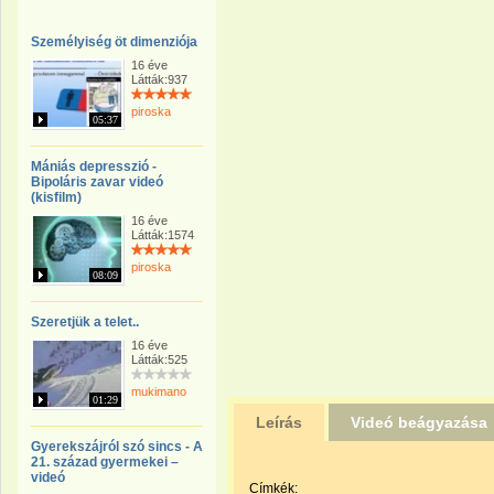
Személyiség öt dimenziója
16 éve
Látták:937
piroska
05:37
Mániás depresszió -
Bipoláris zavar videó
(kisfilm)
16 éve
Látták:1574
piroska
08:09
Szeretjük a telet..
16 éve
Látták:525
mukimano
01:29
Leírás
Videó beágyazása
Gyerekszájról szó sincs - A
21. század gyermekei –
videó
Címkék: