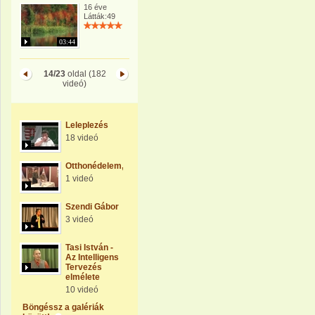
16 éve
Látták:49
03:44
14/23
oldal (182
videó)
Leleplezés
18 videó
Otthonédelem,Földvédelem
1 videó
Szendi Gábor
3 videó
Tasi István -
Az Intelligens
Tervezés
elmélete
10 videó
Böngéssz a galériák