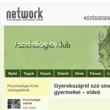
Pszichológia Klub
Nyitó
Tagok
Képek
Videók
Hírek
Fórum
L
Gyerekszájról szó sinc
Pszichológia Klub
videógalériái
gyermekei – videó
Pszichológia
videók
182 videó