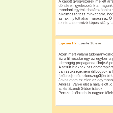
A kapott gyógyszerek mellett arr
döntéseit igyekezzünk a magunk 
mondani egyéni elhatározásainkr
alkalmassá tesz minket arra, hog
az, aki nyitott akar maradni az Ő
szinte a semmivé képes silányíta
Lipcsei Pál
üzente
16 éve
Azért mert valami tudományosko
Ez a filmecske egy az egyben a 
,demagóg propaganda filmje.A poko
A sérült léleknek pszichoterápiár
van szüksége,nem dilibogyókra !
felébredjen,és ellenszegüljön bi
Javaslatom ez ellen az agymosó
András .Van-e élet a halál előtt 
is, és Szendi Gábor írások!
Persze felébredni is nagyon félel