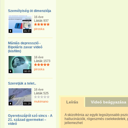
Személyiség öt dimenziója
16 éve
Látták:937
piroska
05:37
Mániás depresszió -
Bipoláris zavar videó
(kisfilm)
16 éve
Látták:1573
piroska
08:09
Szeretjük a telet..
16 éve
Látták:525
mukimano
Leírás
Videó beágyazása
01:29
A skizofrénia az egyik legsúlyosabb pszi
Gyerekszájról szó sincs - A
hallucinációk, rögeszmés cselekedetek, 
21. század gyermekei –
jellemezhet
videó