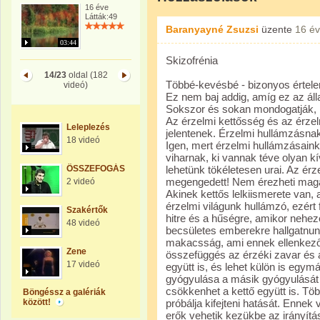
16 éve
Látták:49
Baranyayné Zsuzsi
üzente
16 é
03:44
Skizofrénia
14/23
oldal (182
Többé-kevésbé - bizonyos értel
videó)
Ez nem baj addig, amíg ez az ál
Sokszor és sokan mondogatják, n
Az érzelmi kettősség és az érze
Leleplezés
jelentenek. Érzelmi hullámzásnak 
18 videó
Igen, mert érzelmi hullámzásaink,
viharnak, ki vannak téve olyan 
ÖSSZEFOGÁS
lehetünk tökéletesen urai. Az é
megengedett! Nem érezheti magát 
2 videó
Akinek kettős lelkiismerete van,
érzelmi világunk hullámzó, ezért 
Szakértők
hitre és a hűségre, amikor nehez
48 videó
becsületes emberekre hallgatnun
makacsság, ami ennek ellenkezőj
Zene
összefüggés az érzéki zavar és a
17 videó
együtt is, és lehet külön is egym
gyógyulása a másik gyógyulását 
csökkenhet a kettő együtt is. T
Böngéssz a galériák
között!
próbálja kifejteni hatását. Ennek
erők vehetik kezükbe az irányítás