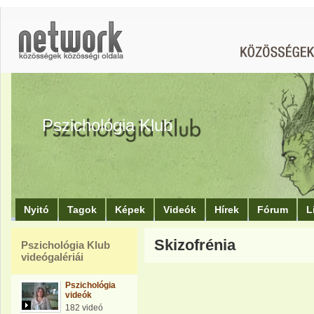
Pszichológia Klub
Nyitó
Tagok
Képek
Videók
Hírek
Fórum
L
Skizofrénia
Pszichológia Klub
videógalériái
Pszichológia
videók
182 videó