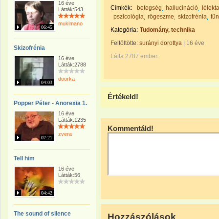
16 éve
Címkék:
betegség
hallucináció
lélekt
Látták:543
pszicológia
rögeszme
skizofrénia
tün
mukimano
06:45
Kategória:
Tudomány, technika
Feltöltötte:
surányi dorottya
|
16 éve
Skizofrénia
Látta 2787 ember.
16 éve
Látták:2788
doorka
04:03
Értékeld!
Popper Péter - Anorexia 1.
16 éve
Látták:1235
Kommentáld!
zvera
07:21
Tell him
16 éve
Látták:56
04:42
The sound of silence
Hozzászólások