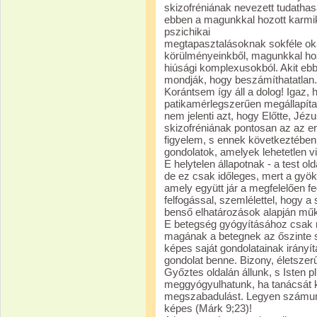
skizofréniának nevezett tudathas
ebben a magunkkal hozott karmik
pszichikai
megtapasztalásoknak sokféle ok
körülményeinkből, magunkkal hoz
hiúsági komplexusokból. Akit ebb
mondják, hogy beszámíthatatlan. 
Korántsem így áll a dolog! Igaz, 
patikamérlegszerűen megállapíta
nem jelenti azt, hogy Előtte, Jézu
skizofréniának pontosan az az er
figyelem, s ennek következtében
gondolatok, amelyek lehetetlen vi
E helytelen állapotnak - a test ol
de ez csak időleges, mert a gyök
amely együtt jár a megfelelően f
felfogással, szemlélettel, hogy a
benső elhatározások alapján műkö
E betegség gyógyításához csak 
magának a betegnek az őszinte s
képes saját gondolatainak irányí
gondolat benne. Bizony, életszer
Győztes oldalán állunk, s Isten p
meggyógyulhatunk, ha tanácsát k
megszabadulást. Legyen számunk
képes (Márk 9;23)!