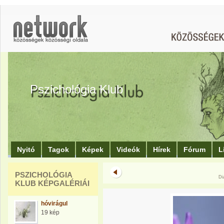
Pszichológia Klub
Nyitó
Tagok
Képek
Videók
Hírek
Fórum
L
PSZICHOLÓGIA
Di
KLUB KÉPGALÉRIÁI
hóvirágul
19 kép