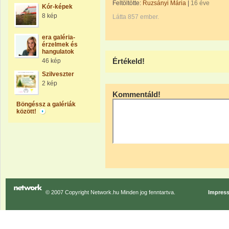
Feltöltötte:
Ruzsányi Mária
|
16 éve
Kór-képek
8 kép
Látta 857 ember.
era galéria-
érzelmek és
hangulatok
Értékeld!
46 kép
Szilveszter
2 kép
Kommentáld!
Böngéssz a galériák
között!
© 2007 Copyright Network.hu Minden jog fenntartva.
Impres