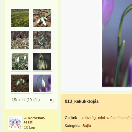
1/3
oldal (19 kép)
013_kakukktojás
Címkék:
a hóvirág
mint az éledő termés
A Rorschah-
teszt
Kategória:
Saját
10 kép