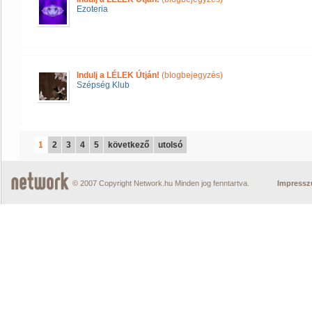
Ezoteria
Indulj a LÉLEK Útján!
(blogbejegyzés)
Szépség Klub
1
2
3
4
5
következő
utolsó
© 2007 Copyright Network.hu Minden jog fenntartva.
Impress