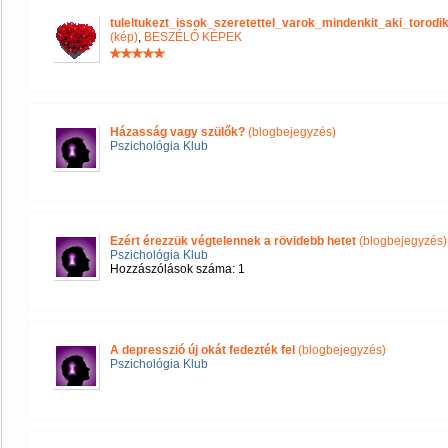
tuleltukezt_issok_szeretettel_varok_mindenkit_aki_tor
(kép)
,
BESZÉLŐ KÉPEK
Házasság vagy szülők?
(blogbejegyzés)
Pszichológia Klub
Ezért érezzük végtelennek a rövidebb hetet
(blogbejegyzés)
Pszichológia Klub
Hozzászólások száma: 1
A depresszió új okát fedezték fel
(blogbejegyzés)
Pszichológia Klub