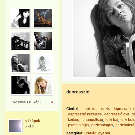
depresszió
1/2
oldal (10 kép)
Címkék:
depi
depresszió
depresszió el
depresszió kezelése
depresszió oka
d
kórkép
lehangoltság
lelki baj
lelki be
s j képek
pszichológia
pszichológus
pszichoterá
5 kép
Kategória:
Család, gyerek