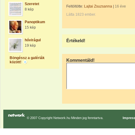
Szeretet
Feltöltötte:
Lajtai Zsuzsanna
|
16 éve
8 kép
Látta 1823 ember.
Panoptikum
15 kép
hóvirágul
Értékeld!
19 kép
Böngéssz a galériák
Kommentáld!
között!
© 2007 Copyright Network.hu Minden jog fenntartva.
Impres