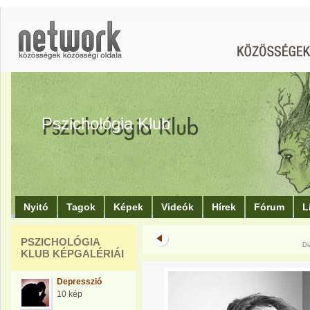
Pszichológia Klub
Nyitó
Tagok
Képek
Videók
Hírek
Fórum
L
PSZICHOLÓGIA
Di
KLUB KÉPGALÉRIÁI
Depresszió
10 kép